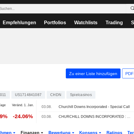
Empfehlungen
Portfolios
Watchlists
Trading
S
Zu einer Liste hinzufügen
PDF-
011
US1714841087
CHDN
Spielcasinos
Tage
Veränd. 1. Jan.
03.08.
Churchill Downs Incorporated - Special Call
39%
-24.06%
03.08.
CHURCHILL DOWNS INCORPORATED : Bewertung von BofA Securities zum Kaufen erhalten
ehmen
Finanzen
Bewertung
Konsens
Ratings
Te