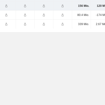
156 Mio.
120 M
80.4 Mio.
-174 M
339 Mio.
2.67 M