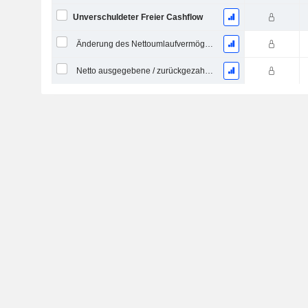
Unverschuldeter Freier Cashflow
Änderung des Nettoumlaufvermögens
Netto ausgegebene / zurückgezahlte Schulden