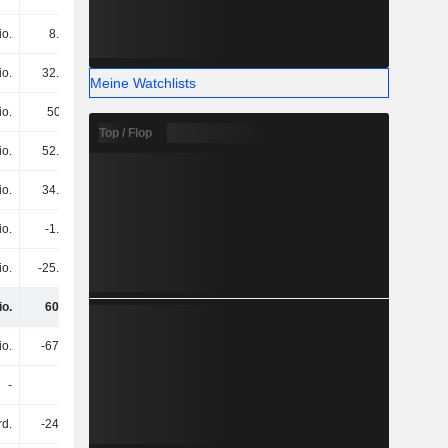
io.
8.8 Mio.
-6.2 Mio.
-23.4 Mio.
io.
32.9 Mio.
36.1 Mio.
30.2 Mio.
Meine Watchlists
io.
500’000
1 Mio.
-
Top / Flop
io.
52.8 Mio.
56.5 Mio.
58.1 Mio.
io.
34.2 Mio.
-12.1 Mio.
-2.8 Mio.
io.
-1.1 Mio.
-4.5 Mio.
-3.5 Mio.
io.
-25.4 Mio.
66.5 Mio.
1.2 Mio.
io.
606 Mio.
773 Mio.
770 Mio.
io.
-676 Mio.
-547 Mio.
-275 Mio.
-
-
-
-
rd.
-241 Mio.
-
-