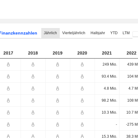
Finanzkennzahlen
Jährlich
Vierteljährlich
Halbjahr
YTD
LTM
2017
2018
2019
2020
2021
2022
249 Mio.
439 M
93.4 Mio.
104 M
4.8 Mio.
4.7 M
98.2 Mio.
108 M
10.3 Mio.
10.7 M
-
-275 M
15.3 Mio.
38.3 M