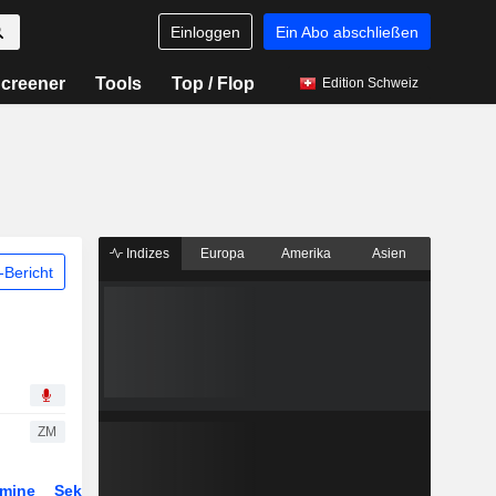
Einloggen
Ein Abo abschließen
creener
Tools
Top / Flop
Edition Schweiz
Indizes
Europa
Amerika
Asien
Bericht
ZM
rmine
Sektor
Derivate
ETFs