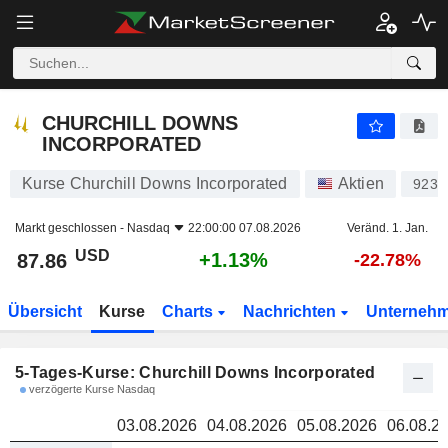
CHURCHILL DOWNS INCORPORATED
87.86
CHURCHILL DOWNS
INCORPORATED
Kurse Churchill Downs Incorporated
Aktien
9230
Markt geschlossen -
Nasdaq
22:00:00 07.08.2026
Veränd. 1. Jan.
USD
+1.13%
87.86
-22.78%
Übersicht
Kurse
Charts
Nachrichten
Unterneh
5-Tages-Kurse: Churchill Downs Incorporated
verzögerte Kurse Nasdaq
03.08.2026
04.08.2026
05.08.2026
06.08.2