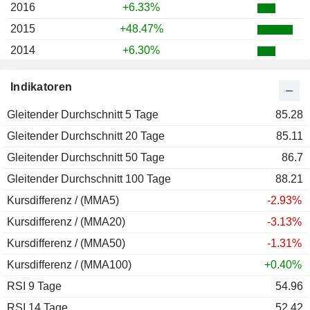
2016
+6.33%
2015
+48.47%
2014
+6.30%
2013
+34.91%
Indikatoren
2012
+27.47%
Gleitender Durchschnitt 5 Tage
2011
+20.12%
85.28
Gleitender Durchschnitt 20 Tage
2010
+16.20%
85.11
Gleitender Durchschnitt 50 Tage
2009
-7.60%
86.7
Gleitender Durchschnitt 100 Tage
2008
-25.11%
88.21
Kursdifferenz / (MMA5)
2007
+26.28%
-2.93%
Kursdifferenz / (MMA20)
2006
+16.36%
-3.13%
Kursdifferenz / (MMA50)
2005
-17.83%
-1.31%
Kursdifferenz / (MMA100)
2004
+22.90%
+0.40%
RSI 9 Tage
2003
-4.74%
54.96
RSI 14 Tage
2002
+3.27%
52.42