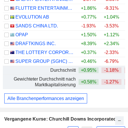
FLUTTER ENTERTAINMENT PLC
+1.86%
-9.31%
EVOLUTION AB
+0.77%
+1.04%
SANDS CHINA LTD.
-1.93%
-3.53%
OPAP
+1.50%
+1.12%
DRAFTKINGS INC.
+8.39%
+2.34%
THE LOTTERY CORPORATION LIMITED
+0.37%
-2.33%
SUPER GROUP (SGHC) LIMITED
+0.46%
-6.79%
+
Durchschnitt
+0.95%
-1.18%
Gewichteter Durchschnitt nach
+0.58%
-1.27%
Marktkapitalisierung
Alle Branchenperformances anzeigen
Vergangene Kurse: Churchill Downs Incorporated