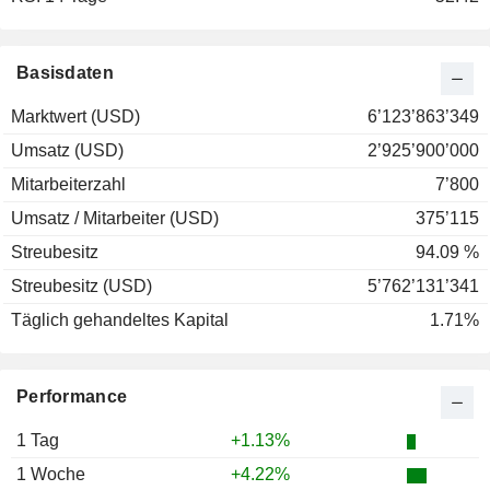
2001
+24.01%
2000
+32.13%
Basisdaten
1999
-31.37%
Marktwert (USD)
6’123’863’349
1998
+49.86%
Umsatz (USD)
2’925’900’000
1997
+21.88%
Mitarbeiterzahl
7’800
1996
+2.86%
Umsatz / Mitarbeiter (USD)
375’115
1995
-20.45%
Streubesitz
94.09 %
1994
-19.27%
Streubesitz (USD)
5’762’131’341
1993
+25.29%
Täglich gehandeltes Kapital
1.71%
1992
+20.83%
1991
+50.00%
Performance
1990
+108.70%
1987
+2.68%
1 Tag
+1.13%
1986
+72.31%
1 Woche
+4.22%