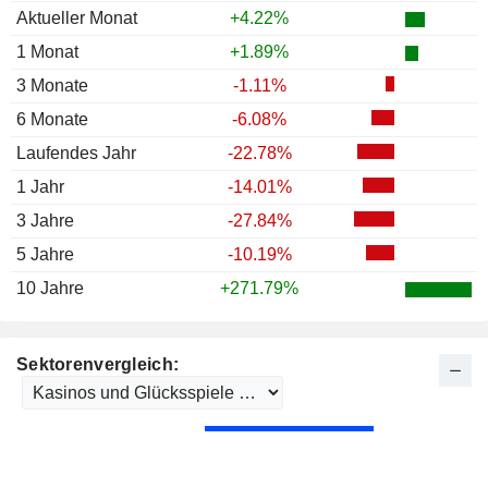
1984
+20.37%
Aktueller Monat
+4.22%
1983
+5.88%
1 Monat
+1.89%
1982
+7.37%
3 Monate
-1.11%
1981
+17.28%
6 Monate
-6.08%
1980
-10.99%
Laufendes Jahr
-22.78%
1979
+5.81%
1 Jahr
-14.01%
1978
+21.13%
3 Jahre
-27.84%
1977
+1.43%
5 Jahre
-10.19%
1976
+6.06%
10 Jahre
+271.79%
1975
+22.22%
Sektorenvergleich: