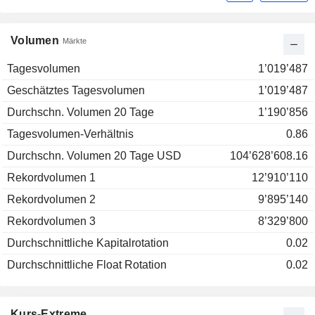
Volumen
Märkte
Tagesvolumen
1’019’487
Geschätztes Tagesvolumen
1’019’487
Durchschn. Volumen 20 Tage
1’190’856
Tagesvolumen-Verhältnis
0.86
Durchschn. Volumen 20 Tage USD
104’628’608.16
Rekordvolumen 1
12’910’110
Rekordvolumen 2
9’895’140
Rekordvolumen 3
8’329’800
Durchschnittliche Kapitalrotation
0.02
Durchschnittliche Float Rotation
0.02
Kurs-Extreme