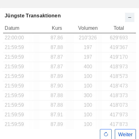
Jüngste Transaktionen
Datum
Kurs
Volumen
Total
22:00:00
87.86
210’326
629’693
21:59:59
87.88
197
419’367
21:59:59
87.87
197
419’170
21:59:59
87.87
400
418’973
21:59:59
87.89
100
418’573
21:59:59
87.90
100
418’473
21:59:59
87.88
300
418’373
21:59:59
87.88
100
418’073
21:59:59
87.91
100
417’973
21:59:59
87.89
100
417’873
Weiter