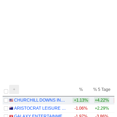
%
% 5 Tage
%
CHURCHILL DOWNS INCORPORATED
+1.13%
+4.22%
ARISTOCRAT LEISURE LIMITED
-1.06%
+2.29%
GALAXY ENTERTAINMENT GROUP LIMITED
-1.97%
-3.86%