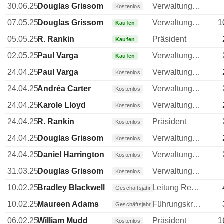
30.06.25
Douglas Grissom
Verwaltungsratsmitglied
Kostenlos
07.05.25
Douglas Grissom
Verwaltungsratsmitglied
1
Kaufen
05.05.25
R. Rankin
Präsident
Kaufen
02.05.25
Paul Varga
Verwaltungsratsmitglied
Kaufen
24.04.25
Paul Varga
Verwaltungsratsmitglied
Kostenlos
24.04.25
Andréa Carter
Verwaltungsratsmitglied
Kostenlos
24.04.25
Karole Lloyd
Verwaltungsratsmitglied
Kostenlos
24.04.25
R. Rankin
Präsident
Kostenlos
24.04.25
Douglas Grissom
Verwaltungsratsmitglied
Kostenlos
24.04.25
Daniel Harrington
Verwaltungsratsmitglied
Kostenlos
31.03.25
Douglas Grissom
Verwaltungsratsmitglied
Kostenlos
10.02.25
Bradley Blackwell
Leitung Rechtsabteilung
Geschäftsjahr
10.02.25
Maureen Adams
Führungskraft / leitender Angestellter
Geschäftsjahr
06.02.25
William Mudd
Präsident
1
Kostenlos