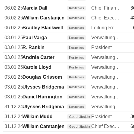
06.02.25
Marcia Dall
Chief Financial Officer (CFO)
3
Kostenlos
06.02.25
William Carstanjen
Chief Executive Officer (CEO)
4
Kostenlos
06.02.25
Bradley Blackwell
Leitung Rechtsabteilung
Kostenlos
03.01.25
Paul Varga
Verwaltungsratsmitglied
Kostenlos
03.01.25
R. Rankin
Präsident
Kostenlos
03.01.25
Andréa Carter
Verwaltungsratsmitglied
Kostenlos
03.01.25
Karole Lloyd
Verwaltungsratsmitglied
Kostenlos
03.01.25
Douglas Grissom
Verwaltungsratsmitglied
Kostenlos
03.01.25
Ulysses Bridgeman
Verwaltungsratsmitglied
Kostenlos
03.01.25
Daniel Harrington
Verwaltungsratsmitglied
Kostenlos
31.12.24
Ulysses Bridgeman
Verwaltungsratsmitglied
Kostenlos
31.12.24
William Mudd
Präsident
3
Geschäftsjahr
31.12.24
William Carstanjen
Chief Executive Officer (CEO)
6
Geschäftsjahr