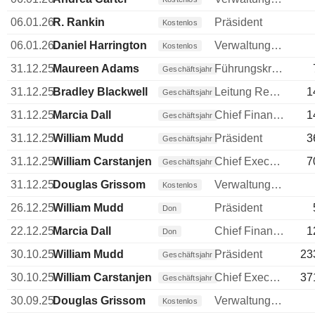
06.01.26
R. Rankin
Präsident
Kostenlos
06.01.26
Daniel Harrington
Verwaltungsratsmitglied
Kostenlos
31.12.25
Maureen Adams
Führungskraft / leitender Angestellter
Geschäftsjahr
31.12.25
Bradley Blackwell
Leitung Rechtsabteilung
1
Geschäftsjahr
31.12.25
Marcia Dall
Chief Financial Officer (CFO)
1
Geschäftsjahr
31.12.25
William Mudd
Präsident
3
Geschäftsjahr
31.12.25
William Carstanjen
Chief Executive Officer (CEO)
7
Geschäftsjahr
31.12.25
Douglas Grissom
Verwaltungsratsmitglied
Kostenlos
26.12.25
William Mudd
Präsident
Don
22.12.25
Marcia Dall
Chief Financial Officer (CFO)
1
Don
30.10.25
William Mudd
Präsident
23
Geschäftsjahr
30.10.25
William Carstanjen
Chief Executive Officer (CEO)
37
Geschäftsjahr
30.09.25
Douglas Grissom
Verwaltungsratsmitglied
Kostenlos