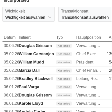
Incorporated
Wichtigkeit
Transaktionsart
Wichtigkeit auswählen
Transaktionsart auswählen
Datum
Initiiert
Typ
Hauptposition
A
30.06.26
Douglas Grissom
Verwaltungsratsmitglied
Kostenlos
05.02.26
William Carstanjen
Chief Executive Officer (CEO)
13
Kostenlos
05.02.26
William Mudd
Präsident
5
Kostenlos
05.02.26
Marcia Dall
Chief Financial Officer (CFO)
2
Kostenlos
05.02.26
Bradley Blackwell
Leitung Rechtsabteilung
1
Kostenlos
06.01.26
Paul Varga
Verwaltungsratsmitglied
Kostenlos
06.01.26
Douglas Grissom
Verwaltungsratsmitglied
Kostenlos
06.01.26
Karole Lloyd
Verwaltungsratsmitglied
Kostenlos
06.01.26
Andréa Carter
Verwaltungsratsmitglied
Kostenlos