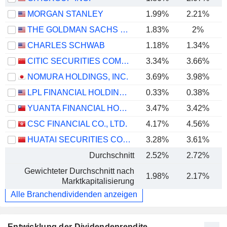
MORGAN STANLEY
1.99%
2.21%
THE GOLDMAN SACHS GROUP, INC.
1.83%
2%
CHARLES SCHWAB
1.18%
1.34%
CITIC SECURITIES COMPANY LIMITED
3.34%
3.66%
NOMURA HOLDINGS, INC.
3.69%
3.98%
LPL FINANCIAL HOLDINGS INC.
0.33%
0.38%
YUANTA FINANCIAL HOLDING CO., LTD.
3.47%
3.42%
CSC FINANCIAL CO., LTD.
4.17%
4.56%
HUATAI SECURITIES CO., LTD.
3.28%
3.61%
Durchschnitt
2.52%
2.72%
Gewichteter Durchschnitt nach
1.98%
2.17%
Marktkapitalisierung
Alle Branchendividenden anzeigen
Entwicklung der Dividendenrendite