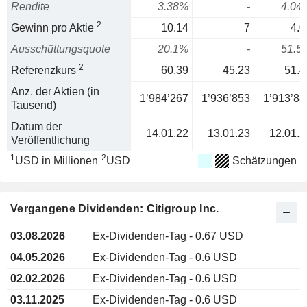
Rendite
3.38%
-
4.04
2
Gewinn pro Aktie
10.14
7
4.0
Ausschüttungsquote
20.1%
-
51.5
2
Referenzkurs
60.39
45.23
51.4
Anz. der Aktien (in
1’984’267
1’936’853
1’913’88
Tausend)
Datum der
14.01.22
13.01.23
12.01.2
Veröffentlichung
1
2
USD in Millionen
USD
Schätzungen
Vergangene Dividenden: Citigroup Inc.
03.08.2026
Ex-Dividenden-Tag - 0.67 USD
04.05.2026
Ex-Dividenden-Tag - 0.6 USD
02.02.2026
Ex-Dividenden-Tag - 0.6 USD
03.11.2025
Ex-Dividenden-Tag - 0.6 USD