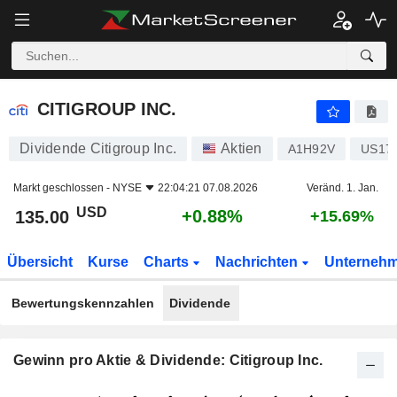
CITIGROUP INC.
135.00
$
+0.88%
CITIGROUP INC.
Dividende Citigroup Inc.
Aktien
A1H92V
US17
Markt geschlossen -
NYSE
22:04:21 07.08.2026
Veränd. 1. Jan.
USD
+0.88%
135.00
+15.69%
Übersicht
Kurse
Charts
Nachrichten
Unterneh
Bewertungskennzahlen
Dividende
Gewinn pro Aktie & Dividende: Citigroup Inc.