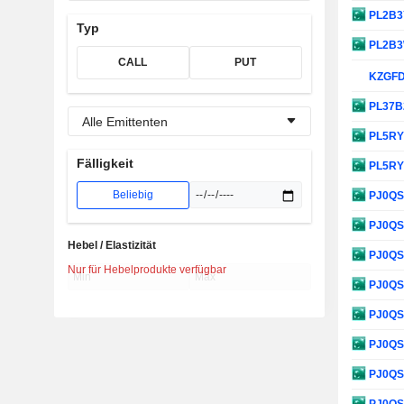
PL2B
Typ
PL2B
CALL
PUT
KZGF
PL37B
Alle Emittenten
PL5R
Fälligkeit
PL5R
Beliebig
PJ0Q
PJ0Q
Hebel / Elastizität
PJ0Q
Nur für Hebelprodukte verfügbar
PJ0Q
PJ0Q
PJ0Q
PJ0Q