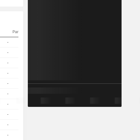
Parität
Kurs
-
1
51.13
EUR
-
1
59.77 / 59.78
-
1
68.23 / 68.24
-
1
55.52 / 55.53
-
1
72.43 / 72.44
-
1
64.01 / 64.02
-
1
59.9 / 59.92
-
1
64.15 / 64.17
-
1
55.64 / 55.66
-
1
47.1 / 47.12