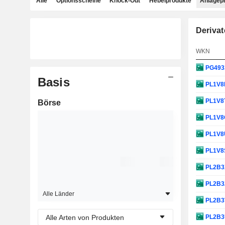
Alle
Optionsscheine
Knock-Out
Hebelprodukte
Anlagep
Derivat
WKN
PG493
Basis
PL1V
PL1V8
Börse
PL1V
PL1V
PL1V8
PL2B
PL2B3
Alle Länder
PL2B
Alle Arten von Produkten
PL2B