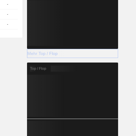
-
1
50.17 / 50.19
-
1
74.54 / 74.56
-
1
77.58
EUR
Mehr Top / Flop
Top / Flop