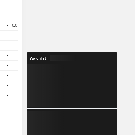
-
1
55.63 / 55.65
-
1
51.37 / 51.39
-
0.077
99.55 / 100.6
-
1
76.6 / 76.61
-
1
92.46 / 92.47
-
1
84.75 / 84.76
Watchlist
-
1
73.64 / 73.65
-
1
56.15 / 56.16
-
1
69.84 / 69.85
-
1
58.01 / 58.02
-
1
64.78 / 64.79
-
1
69.1 / 69.11
-
1
62.01 / 62.02