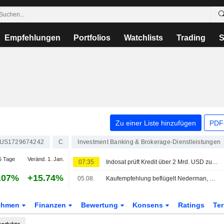
Empfehlungen
Portfolios
Watchlists
Trading
S
Zu einer Liste hinzufügen
PDF-
US1729674242
C
Investment Banking & Brokerage-Dienstleistungen
5 Tage
Veränd. 1. Jan.
07:35
Indosat prüft Kredit über 2 Mrd. USD zur Chip-Finanzierung
.07%
+15.74%
05.08.
Kaufempfehlung beflügelt Nederman, OMXS30 nahezu unverändert
ehmen
Finanzen
Bewertung
Konsens
Ratings
Te