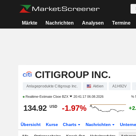
Märkte
Nachrichten
Analysen
Termine
CITIGROUP INC.
Anlageprodukte Citigroup Inc.
Aktien
A1H92V
Realtime-Estimate
Cboe BZX
20:41:17 06.08.2026
% 
134.92
-1.97%
USD
+2
Übersicht
Kurse
Charts
Nachrichten
Untern