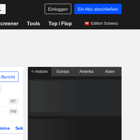
Einloggen
Ein Abo abschließen
creener
Tools
Top / Flop
Edition Schweiz
Indizes
Europa
Amerika
Asien
Bericht
MT
FW
rmine
Sektor
Derivate
ETFs