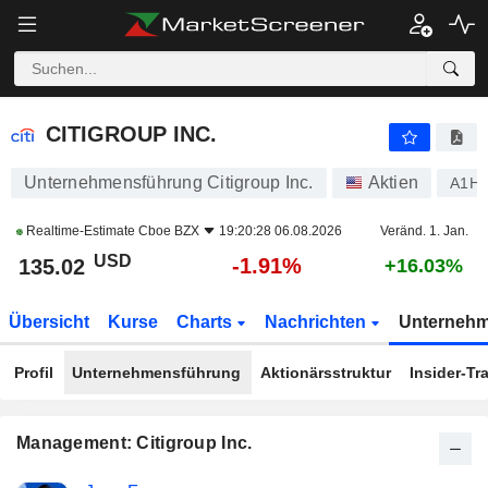
CITIGROUP INC.
135.02
$
-1.91%
CITIGROUP INC.
Unternehmensführung Citigroup Inc.
Aktien
A1H
Realtime-Estimate
Cboe BZX
19:20:28 06.08.2026
Veränd. 1. Jan.
USD
-1.91%
135.02
+16.03%
Übersicht
Kurse
Charts
Nachrichten
Unterneh
Profil
Unternehmensführung
Aktionärsstruktur
Insider-Tr
Management: Citigroup Inc.
Besetzte