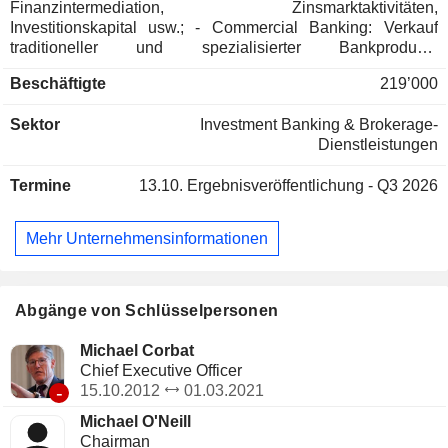
Finanzintermediation, Zinsmarktaktivitäten,
Investitionskapital usw.; - Commercial Banking: Verkauf
traditioneller und spezialisierter Bankprodukte
(Konsumentenkredite, Leasingkredite usw.); - Sonstiges: vor
Beschäftigte
219’000
allem Private Banking und Verwaltung alternativer
Investmentfonds. Ende 2024 verwaltete die Gruppe 1.284,5
Sektor
Investment Banking & Brokerage-
Milliarden US-Dollar an laufenden Einlagen und 694,5
Dienstleistungen
Milliarden US-Dollar an laufenden Krediten. Die Produkte
und Dienstleistungen werden über ein Netzwerk von 1.959
Termine
13.10.
Ergebnisveröffentlichung - Q3 2026
Filialen weltweit vertrieben.
Mehr Unternehmensinformationen
Abgänge von Schlüsselpersonen
Michael Corbat
Chief Executive Officer
-
15.10.2012
01.03.2021
Michael O'Neill
Chairman