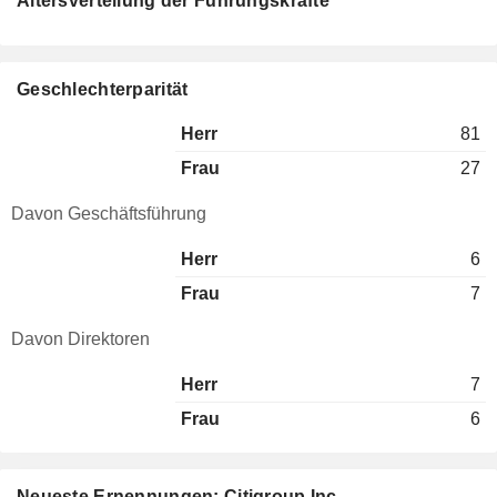
Altersverteilung der Führungskräfte
Geschlechterparität
Herr
81
Frau
27
Davon Geschäftsführung
Herr
6
Frau
7
Davon Direktoren
Herr
7
Frau
6
Neueste Ernennungen: Citigroup Inc.