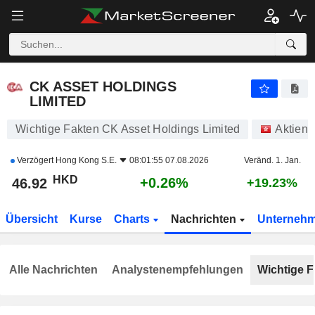
CK ASSET HOLDINGS LIMITED
46.92
$
+0.26%
CK ASSET HOLDINGS
LIMITED
Wichtige Fakten CK Asset Holdings Limited
Aktien
Verzögert
Hong Kong S.E.
08:01:55 07.08.2026
Veränd. 1. Jan.
HKD
+0.26%
46.92
+19.23%
Übersicht
Kurse
Charts
Nachrichten
Unterneh
Alle Nachrichten
Analystenempfehlungen
Wichtige F