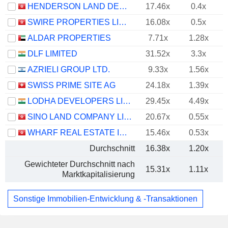
HENDERSON LAND DEVELOPMENT COMPANY LIMITED
17.46x
0.4x
SWIRE PROPERTIES LIMITED
16.08x
0.5x
ALDAR PROPERTIES
7.71x
1.28x
DLF LIMITED
31.52x
3.3x
AZRIELI GROUP LTD.
9.33x
1.56x
SWISS PRIME SITE AG
24.18x
1.39x
LODHA DEVELOPERS LIMITED
29.45x
4.49x
SINO LAND COMPANY LIMITED
20.67x
0.55x
WHARF REAL ESTATE INVESTMENT COMPANY LIMITED
15.46x
0.53x
Durchschnitt
16.38x
1.20x
Gewichteter Durchschnitt nach
15.31x
1.11x
Marktkapitalisierung
Sonstige Immobilien-Entwicklung & -Transaktionen