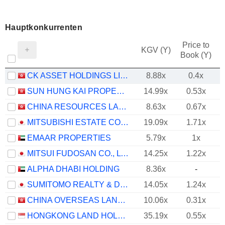
Hauptkonkurrenten
Price to
KGV (Y)
Book (Y)
CK ASSET HOLDINGS LIMITED
8.88x
0.4x
SUN HUNG KAI PROPERTIES LIMITED
14.99x
0.53x
CHINA RESOURCES LAND LIMITED
8.63x
0.67x
MITSUBISHI ESTATE CO., LTD.
19.09x
1.71x
EMAAR PROPERTIES
5.79x
1x
MITSUI FUDOSAN CO., LTD.
14.25x
1.22x
ALPHA DHABI HOLDING
8.36x
-
SUMITOMO REALTY & DEVELOPMENT CO., LTD.
14.05x
1.24x
CHINA OVERSEAS LAND & INVESTMENT LIMITED
10.06x
0.31x
HONGKONG LAND HOLDINGS LIMITED
35.19x
0.55x