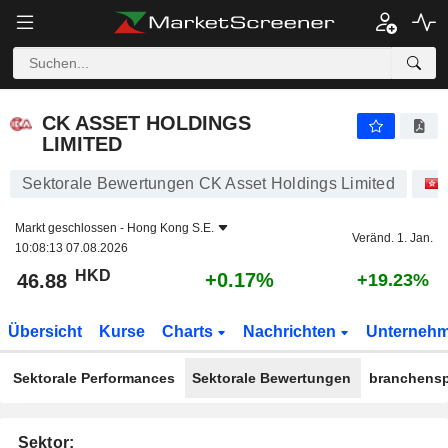
CK ASSET HOLDINGS LIMITED
46.88
$
+0.17%
CK ASSET HOLDINGS
LIMITED
Sektorale Bewertungen CK Asset Holdings Limited
Markt geschlossen -
Hong Kong S.E.
Veränd. 1. Jan.
10:08:13 07.08.2026
HKD
+0.17%
46.88
+19.23%
Übersicht
Kurse
Charts
Nachrichten
Unterneh
Sektorale Performances
Sektorale Bewertungen
branchensp
Sektor: