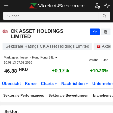
CK ASSET HOLDINGS LIMITED
46.88
$
+0.17%
CK ASSET HOLDINGS
LIMITED
Sektorale Ratings CK Asset Holdings Limited
Aktie
Markt geschlossen -
Hong Kong S.E.
Veränd. 1. Jan.
10:08:13 07.08.2026
HKD
+0.17%
46.88
+19.23%
Übersicht
Kurse
Charts
Nachrichten
Unterneh
Sektorale Performances
Sektorale Bewertungen
branchensp
Sektor: