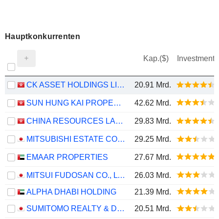
Hauptkonkurrenten
Kap.($)
Investment
CK ASSET HOLDINGS LIMITED
20.91 Mrd.
SUN HUNG KAI PROPERTIES LIMITED
42.62 Mrd.
CHINA RESOURCES LAND LIMITED
29.83 Mrd.
MITSUBISHI ESTATE CO., LTD.
29.25 Mrd.
EMAAR PROPERTIES
27.67 Mrd.
MITSUI FUDOSAN CO., LTD.
26.03 Mrd.
ALPHA DHABI HOLDING
21.39 Mrd.
SUMITOMO REALTY & DEVELOPMENT CO., LTD.
20.51 Mrd.