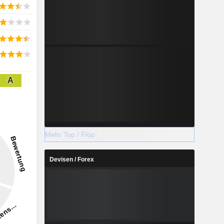
A
Mehr Top / Flop
Devisen / Forex