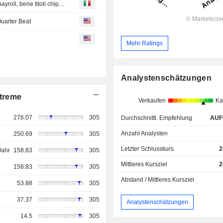
Borsa Usa, futures S&P 500, Dow invariati in attesa dati payroll, bene titoli chip, software
uarter Beat
Mehr Ratings
Analystenschätzungen
treme
Verkaufen
Ka
276.07
305
Durchschnittl. Empfehlung
AUF
Anzahl Analysten
250.69
305
Letzter Schlusskurs
2
Jahr
158.83
305
Mittleres Kursziel
2
158.83
305
Abstand / Mittleres Kursziel
53.88
305
37.37
305
Analystenschätzungen
14.5
305