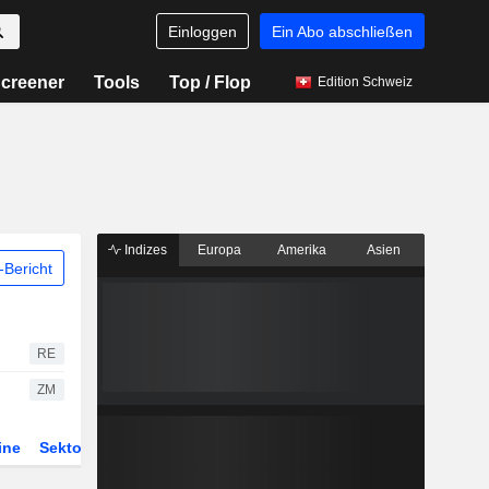
Einloggen
Ein Abo abschließen
creener
Tools
Top / Flop
Edition Schweiz
Indizes
Europa
Amerika
Asien
Bericht
RE
ZM
ine
Sektor
Derivate
ETFs