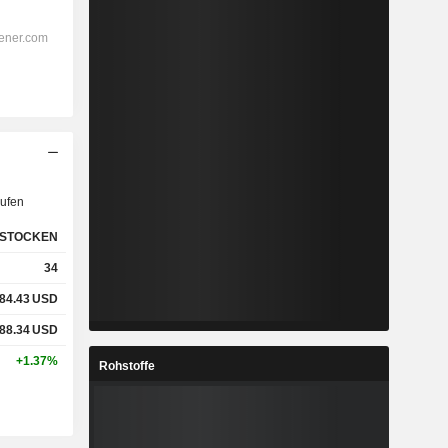
ufen
STOCKEN
34
84.43
USD
88.34
USD
+1.37%
Rohstoffe