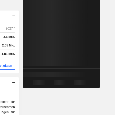
2027 *
3.6 Mrd.
2.05 Mio.
-1.81 Mrd.
anzdaten
bieter für
ternehmen
tungen für