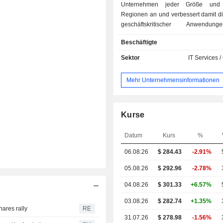
Unternehmen jeder Größe und 
Regionen an und verbessert damit di
geschäftskritischer Anwendun
umfassende Produktpalette
Beschäftigte
Anwendungsdienste, die Sicherheit
und Zuverlässigkeit für die mit de
Sektor
IT Services /
verbundenen Anwendunge
Unternehmens gewährleisten, 
Mehr Unternehmensinformationen
Websites 
Anwendungsprogrammierschnittstel
sowie seine Secure Access Ser
(SASE)-Plattform, die eine R
Kurse
Sicherheitsdiensten für den Arbeit
Netzwerklösungen umfasst. Diese di
Datum
Kurs
%
sicherzustellen, dass der Datenverk
06.08.26
$ 284.43
-2.91%
aus dem Netzwerk und den Gerä
Unternehmens verifiziert und autori
05.08.26
$ 292.96
-2.78%
und dass Daten geschützt und gesic
sowie dazu, Rechenzentren, Cloud-D
04.08.26
$ 301.33
+6.57%
Zweigstellen über die Konnektivi
03.08.26
$ 282.74
+1.35%
sicher mit einem Unternehmen zu 
hares rally
RE
Das Unternehmen biete
31.07.26
$ 278.98
-1.56%