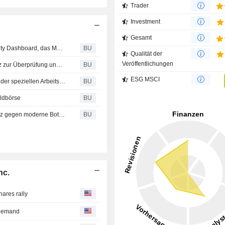
Trader
Investment
Gesamt
Cloudflare erweitert seine AEO-Suite um das AEO Visibility Dashboard, das Marken zeigt, ob KI-Assistenten sie empfehlen
BU
Qualität der
Veröffentlichungen
Cloudflare bietet Unternehmen umfassende Transparenz zur Überprüfung und Analyse des KI-Einsatzes
BU
ESG MSCI
Cloudflare OS ist die erste KI-Arbeitsumgebung, die sich der speziellen Arbeitsweise von Unternehmen anpasst
BU
eldbörse
BU
Cloudflare stellt Precursor vor: Verhaltensbasierter Schutz gegen moderne Bots mit nur einem Klick
BU
nc.
hares rally
n demand