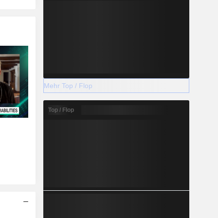
Mehr Top / Flop
Top / Flop