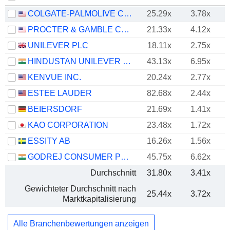
COLGATE-PALMOLIVE COMPANY
25.29x
3.78x
PROCTER & GAMBLE COMPANY
21.33x
4.12x
UNILEVER PLC
18.11x
2.75x
HINDUSTAN UNILEVER LIMITED
43.13x
6.95x
KENVUE INC.
20.24x
2.77x
ESTEE LAUDER
82.68x
2.44x
BEIERSDORF
21.69x
1.41x
KAO CORPORATION
23.48x
1.72x
ESSITY AB
16.26x
1.56x
GODREJ CONSUMER PRODUCTS LIMITED
45.75x
6.62x
Durchschnitt
31.80x
3.41x
Gewichteter Durchschnitt nach
25.44x
3.72x
Marktkapitalisierung
Alle Branchenbewertungen anzeigen