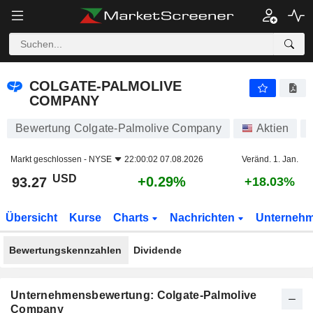
COLGATE-PALMOLIVE COMPANY
93.27
$
+0.29%
COLGATE-PALMOLIVE
COMPANY
Bewertung Colgate-Palmolive Company
Aktien
Markt geschlossen -
NYSE
22:00:02 07.08.2026
Veränd. 1. Jan.
USD
+0.29%
93.27
+18.03%
Übersicht
Kurse
Charts
Nachrichten
Unterneh
Bewertungskennzahlen
Dividende
Unternehmensbewertung: Colgate-Palmolive
Company