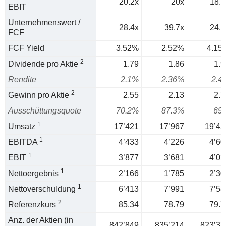
20.2x
20x
18.1
EBIT
Unternehmenswert /
28.4x
39.7x
24.1
FCF
FCF Yield
3.52%
2.52%
4.15
2
Dividende pro Aktie
1.79
1.86
1.9
Rendite
2.1%
2.36%
2.4
2
Gewinn pro Aktie
2.55
2.13
2.7
Ausschüttungsquote
70.2%
87.3%
69
1
Umsatz
17’421
17’967
19’45
1
EBITDA
4’433
4’226
4’60
1
EBIT
3’877
3’681
4’03
1
Nettoergebnis
2’166
1’785
2’30
1
Nettoverschuldung
6’413
7’991
7’58
2
Referenzkurs
85.34
78.79
79.7
Anz. der Aktien (in
842’849
835’214
823’37