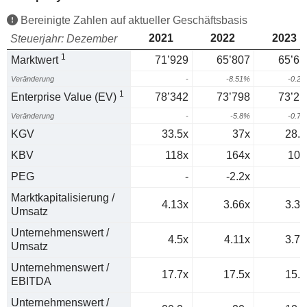
Bereinigte Zahlen auf aktueller Geschäftsbasis
2021
2022
2023
Steuerjahr: Dezember
1
Marktwert
71’929
65’807
65’63
Veränderung
-
-8.51%
-0.2
1
Enterprise Value (EV)
78’342
73’798
73’21
Veränderung
-
-5.8%
-0.7
KGV
33.5x
37x
28.8
KBV
118x
164x
108
PEG
-
-2.2x
1
Marktkapitalisierung /
4.13x
3.66x
3.37
Umsatz
Unternehmenswert /
4.5x
4.11x
3.76
Umsatz
Unternehmenswert /
17.7x
17.5x
15.9
EBITDA
Unternehmenswert /