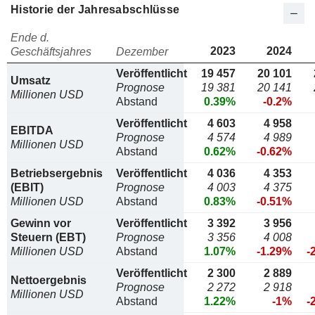
Historie der Jahresabschlüsse
Ende d.
2023
2024
Geschäftsjahres
Dezember
Veröffentlicht
19 457
20 101
Umsatz
Prognose
19 381
20 141
Millionen USD
Abstand
0.39%
-0.2%
Veröffentlicht
4 603
4 958
EBITDA
Prognose
4 574
4 989
Millionen USD
Abstand
0.62%
-0.62%
Betriebsergebnis
Veröffentlicht
4 036
4 353
(EBIT)
Prognose
4 003
4 375
Millionen USD
Abstand
0.83%
-0.51%
Gewinn vor
Veröffentlicht
3 392
3 956
Steuern (EBT)
Prognose
3 356
4 008
Millionen USD
Abstand
1.07%
-1.29%
-
Veröffentlicht
2 300
2 889
Nettoergebnis
Prognose
2 272
2 918
Millionen USD
Abstand
1.22%
-1%
-