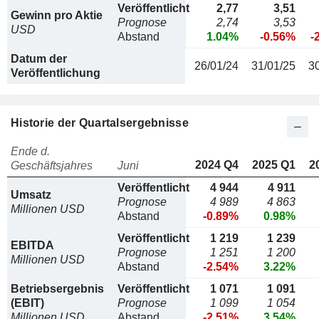
Veröffentlicht
2,77
3,51
Gewinn pro Aktie
Prognose
2,74
3,53
USD
Abstand
1.04%
-0.56%
-
Datum der
26/01/24
31/01/25
3
Veröffentlichung
Historie der Quartalsergebnisse
Ende d.
2024 Q4
2025 Q1
2
Geschäftsjahres
Juni
Veröffentlicht
4 944
4 911
Umsatz
Prognose
4 989
4 863
Millionen USD
Abstand
-0.89%
0.98%
Veröffentlicht
1 219
1 239
EBITDA
Prognose
1 251
1 200
Millionen USD
Abstand
-2.54%
3.22%
Betriebsergebnis
Veröffentlicht
1 071
1 091
(EBIT)
Prognose
1 099
1 054
Millionen USD
Abstand
-2.51%
3.54%