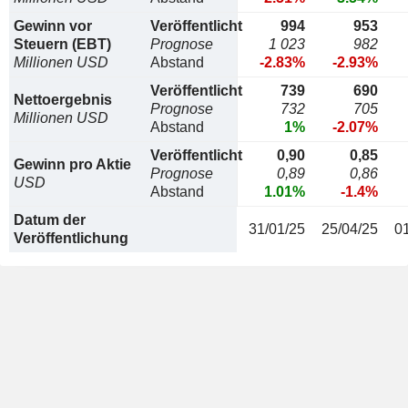
Gewinn vor
Veröffentlicht
994
953
Steuern (EBT)
Prognose
1 023
982
Millionen USD
Abstand
-2.83%
-2.93%
Veröffentlicht
739
690
Nettoergebnis
Prognose
732
705
Millionen USD
Abstand
1%
-2.07%
Veröffentlicht
0,90
0,85
Gewinn pro Aktie
Prognose
0,89
0,86
USD
Abstand
1.01%
-1.4%
Datum der
31/01/25
25/04/25
0
Veröffentlichung