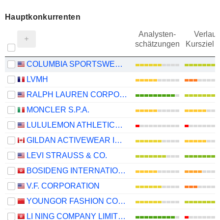
Hauptkonkurrenten
Analysten-
Verlauf
schätzungen
Kursziel 
COLUMBIA SPORTSWEAR COMPANY
LVMH
RALPH LAUREN CORPORATION
MONCLER S.P.A.
LULULEMON ATHLETICA INC.
GILDAN ACTIVEWEAR INC.
LEVI STRAUSS & CO.
BOSIDENG INTERNATIONAL HOLDINGS LIMITED
V.F. CORPORATION
YOUNGOR FASHION CO., LTD.
LI NING COMPANY LIMITED