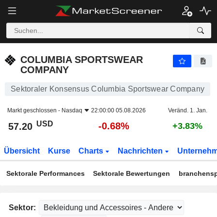
COLUMBIA SPORTSWEAR COMPANY
57.20
$
-0.68%
COLUMBIA SPORTSWEAR
COMPANY
Sektoraler Konsensus Columbia Sportswear Company
Markt geschlossen -
Nasdaq
22:00:00 05.08.2026
Veränd. 1. Jan.
USD
-0.68%
57.20
+3.83%
Übersicht
Kurse
Charts
Nachrichten
Unterneh
Sektorale Performances
Sektorale Bewertungen
branchensp
Sektor: