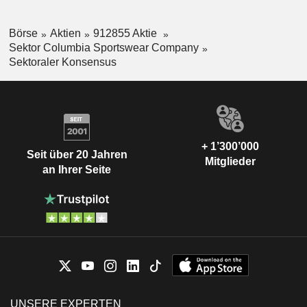
Börse
Aktien
912855 Aktie
Sektor Columbia Sportswear Company
Sektoraler Konsensus
+ 1’300’000
Seit über 20 Jahren
Mitglieder
an Ihrer Seite
UNSERE EXPERTEN