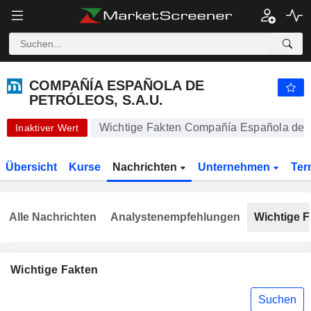
-.-
COMPAÑÍA ESPAÑOLA DE PETRÓLEOS, S.A.U.
-
€
-
%
COMPAÑÍA ESPAÑOLA DE
PETRÓLEOS, S.A.U.
Wichtige Fakten Compañía Española de P
Inaktiver Wert
Übersicht
Kurse
Nachrichten
Unternehmen
Ter
Alle Nachrichten
Analystenempfehlungen
Wichtige F
Wichtige Fakten
Suchen