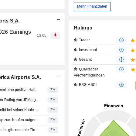
Mehr Finanzdaten
orts S.A.
Ratings
2026 Earnings
13.05.
Trader
Investment
Gesamt
Qualität der
Veröffentlichungen
ica Airports S.A.
ESG MSCI
CORPORACIÓN AMÉRICA AIRPORTS S.A. : Itau BBA nimmt eine positive Haltung ein
ZM
CORPORACIÓN AMÉRICA AIRPORTS S.A. : erhält Kaufen-Rating von JPMorgan Chase
ZM
CORPORACIÓN AMÉRICA AIRPORTS S.A. : Citigroup bleibt bei seiner Kaufempfehlung
ZM
CORPORACIÓN AMÉRICA AIRPORTS S.A. : Von Citigroup zum Kaufen aufgerüstet
ZM
CORPORACIÓN AMÉRICA AIRPORTS S.A. : Goldman Sachs gibt neutrale Einschätzung
ZM