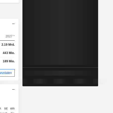
2027 *
2.19 Mrd.
443 Mio.
189 Mio.
anzdaten
A ist ein