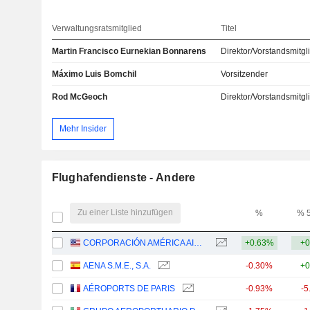
Verwaltungsratsmitglied
Titel
Martin Francisco Eurnekian Bonnarens
Direktor/Vorstandsmitgl
Máximo Luis Bomchil
Vorsitzender
Rod McGeoch
Direktor/Vorstandsmitgl
Mehr Insider
Flughafendienste - Andere
Zu einer Liste hinzufügen
%
% 
CORPORACIÓN AMÉRICA AIRPORTS S.A.
+0.63%
+0
AENA S.M.E., S.A.
-0.30%
+0
AÉROPORTS DE PARIS
-0.93%
-5