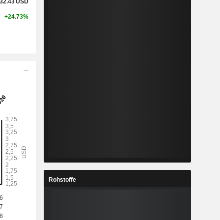
32.43
USD
+24.73%
Rohstoffe