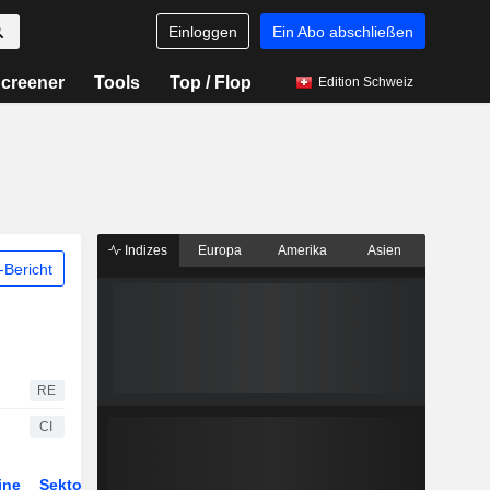
Einloggen
Ein Abo abschließen
creener
Tools
Top / Flop
Edition Schweiz
Indizes
Europa
Amerika
Asien
Bericht
RE
CI
ine
Sektor
Derivate