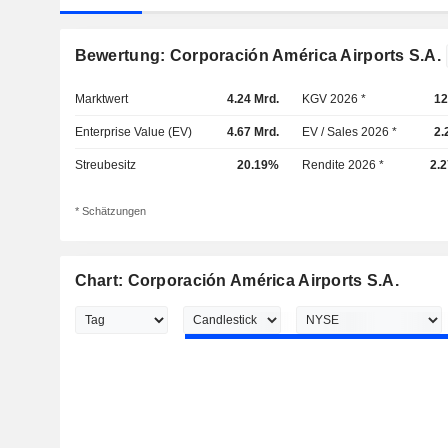
Bewertung: Corporación América Airports S.A.
Marktwert
4.24 Mrd.
KGV 2026 *
12
Enterprise Value (EV)
4.67 Mrd.
EV / Sales 2026 *
2.
Streubesitz
20.19%
Rendite 2026 *
2.
* Schätzungen
Chart: Corporación América Airports S.A.