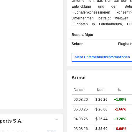
Unternehmen, das sich auf den E
Entwicklung und den Betr
Flughafenkonzessionen konzentr
Unternehmen betreibt weltwei
Flughäfen in Lateinamerika, E
Eurasien. Die Flughäfen des Unt
Beschäftigte
befinden sich in Argentinien, Italien,
Uruguay, Ecuador, Armenien und 
Sektor
Flughaf
argentinischen Provinzen des Un
bedienen Ballungsräume in 
Mehr Unternehmensinformationen
argentinischen Provinzen wie Bue
Córdoba und Mendoza sowie die St
Aires, touristische Ziele wie Bariloc
Plata und Iguazu, regionale Ze
Kurse
Córdoba, Santa Rosa, San Luis, Sa
Rioja, Santiago del Estero und Cat
Datum
Kurs
%
Städte in Grenzprovinzen wie Mendoz
06.08.26
$
26.26
+1.00%
Salta und Bariloche.
05.08.26
$ 26.00
-1.66%
04.08.26
$ 26.44
+3.28%
ports S.A.
03.08.26
$ 25.60
-0.66%