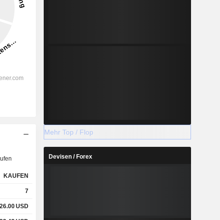
Mehr Top / Flop
Devisen / Forex
ufen
KAUFEN
7
26.00
USD