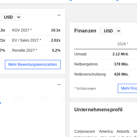
.5x
KGV 2027 *
10.3x
Finanzen
21x
EV / Sales 2027 *
2.02x
2026 *
27%
Rendite 2027 *
5.2%
Umsatz
2.12 Mrd.
Nettoergebnis
378 Mio.
Mehr Bewertungskennzahlen
Nettoverschuldung
426 Mio.
Mehr Fin
* Schätzungen
Unternehmensprofil
Corporacion America Airports S