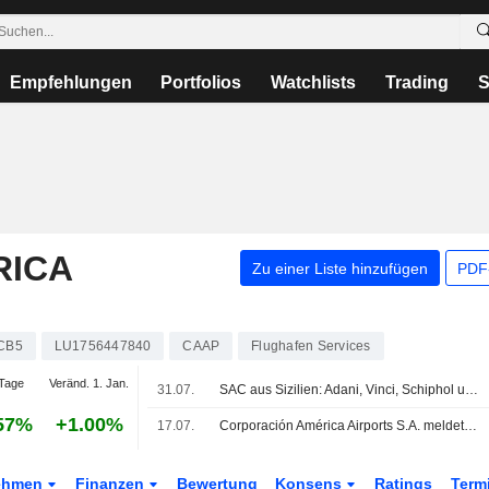
Empfehlungen
Portfolios
Watchlists
Trading
S
RICA
Zu einer Liste hinzufügen
PDF-
CB5
LU1756447840
CAAP
Flughafen Services
Tage
Veränd. 1. Jan.
31.07.
SAC aus Sizilien: Adani, Vinci, Schiphol unter Bietern für Flughafen Catania
57%
+1.00%
17.07.
Corporación América Airports S.A. meldet Verkehrszahlen für den Monat sowie seit Jahresbeginn bis Ende Juni 2026
ehmen
Finanzen
Bewertung
Konsens
Ratings
Term