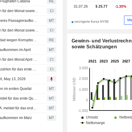
r Flughafen Catania
RE
31.07.26
$ 25.77
-1.30%
Corporación América Airports S.A. meldet Verkehrszahlen für den Monat sowie seit Jahresbeginn bis Ende Juni 2026
CI
Me
Corporacion America Airports meldet im Mai leicht geringeres Passagieraufkommen
MT
verzögerte Kurse NYSE
Corporación América Airports S.A. meldet Verkehrszahlen für den Monat sowie seit Jahresbeginn bis Ende Mai 2026
CI
Irak stoppt 764 Mio. USD teures Flughafenprojekt in Bagdad wegen Korruptionsverdachts
RE
Gewinn- und Verlustrech
sowie Schätzungen
raufkommen im April
MT
Corporación América Airports S.A. meldet Verkehrszahlen für den Monat April 2026 und das bisherige Geschäftsjahr
CI
Corporación América Airports S.A. veröffentlicht Ergebniszahlen für das erste Quartal zum 31. März 2026
CI
ll, May 13, 2026
n im ersten Quartal
MT
Earnings Flash (CAAP): Corporacion America Airports meldet für das erste Quartal einen Gewinn je Aktie von 0,47 USD und trifft damit die FactSet-Prognose
MT
Earnings Flash (CAAP): Corporacion America Airports S.A. meldet für das erste Quartal einen Umsatz von 495,2 Mio. USD gegenüber einer FactSet-Schätzung von 470,6 Mio. USD
MT
eraufkommen im März
MT