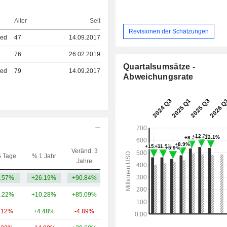
Alter
Seit
Revisionen der Schätzungen
ied
47
14.09.2017
76
26.02.2019
Quartalsumsätze -
ied
79
14.09.2017
Abweichungsrate
Veränd. 3
5 Tage
% 1 Jahr
Kap.($)
Jahre
.57%
+26.19%
+90.84%
4.24 Mrd.
.22%
+10.28%
+85.09%
46.59 Mrd.
.12%
+4.48%
-4.89%
13.46 Mrd.