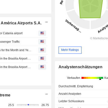
América Airports S.A.
or Catania airport
ssenger Traffic
Mehr Ratings
Corporación América Airports S.A. Reports Traffic Results for the Month and Year to Date Ended June 2026
Corporacion America Airports Announces Developments in the Brasilia Airport Concession Agreement; Signed Transition Amendment Agreement (TAA)
Analystenschätzungen
Corporación América Airports Announces Developments in the Brasilia Airport Concession Agreement
Verkaufen
Ka
Durchschnittl. Empfehlung
Anzahl Analysten
treme
Letzter Schlusskurs
25.5
26.75