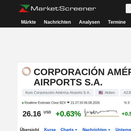
Märkte
Nachrichten
Analysen
Termine
CORPORACIÓN AMÉ
AIRPORTS S.A.
Kurs Corporación América Airports S.A.
Aktien
A2J
Realtime-Estimate
Cboe BZX
21:27:33 06.08.2026
% 5 
26.16
+0.63%
USD
+0.
Übersicht
Kurse
Charts
Nachrichten
Untern