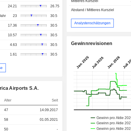
Mittleres Kursziel
24.21
26.75
Abstand / Mittleres Kursziel
Jahr
23
30.5
Analystenschätzungen
17.36
30.5
10.57
30.5
Gewinnrevisionen
4.63
30.5
1.61
30.5
se
ica Airports S.A.
Alter
Seit
47
14.09.2017
58
01.05.2021
50
-