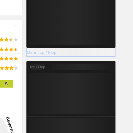
Mehr Top / Flop
Top / Flop
A