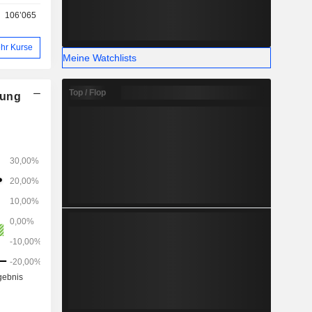
106’065
hr Kurse
Meine Watchlists
Top / Flop
nung