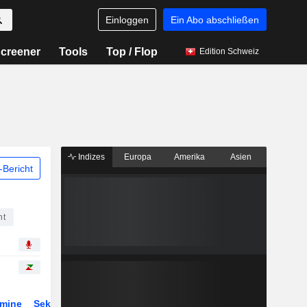
Einloggen
Ein Abo abschließen
creener
Tools
Top / Flop
Edition Schweiz
Indizes
Europa
Amerika
Asien
Bericht
nt
rmine
Sektor
Derivate
ETFs