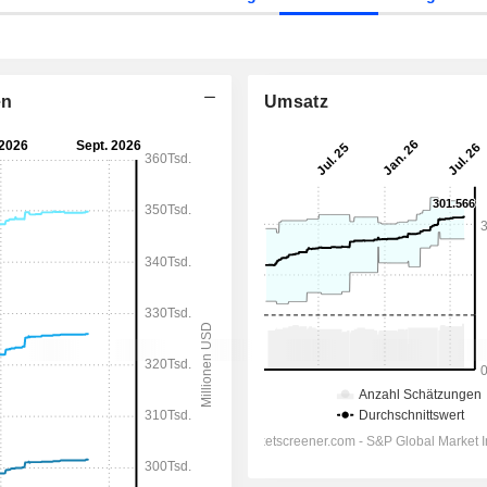
en
Umsatz