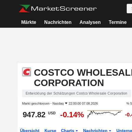
Märkte
Nachrichten
Analysen
Termine
COSTCO WHOLESAL
CORPORATION
Entwicklung der Schätzungen Costco Wholesale Corporation
Markt geschlossen -
Nasdaq
22:00:00 07.08.2026
% 5
947.82
-0.14%
USD
-0
Übersicht
Kurse
Charts
Nachrichten
Untern