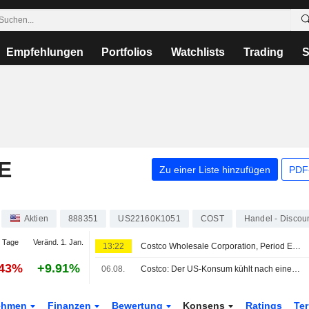
Empfehlungen
Portfolios
Watchlists
Trading
S
E
Zu einer Liste hinzufügen
PDF-
Aktien
888351
US22160K1051
COST
Handel - Discou
 Tage
Veränd. 1. Jan.
13:22
Costco Wholesale Corporation, Period Ending Aug 02, 2026 Pre Recorded Sales/ Trading Statement Call, Aug 05, 2026
.43%
+9.91%
06.08.
Costco: Der US-Konsum kühlt nach einem sehr dynamischen Frühjahr ab
ehmen
Finanzen
Bewertung
Konsens
Ratings
Te