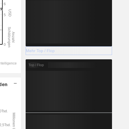
Mehr Top / Flop
Top / Flop
lden