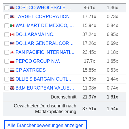
COSTCO WHOLESALE CORPORATION
46.1x
1.36x
TARGET CORPORATION
17.71x
0.73x
WAL-MART DE MÉXICO, S.A.B. DE C.V.
15.94x
0.84x
DOLLARAMA INC.
37.24x
6.95x
DOLLAR GENERAL CORPORATION
17.26x
0.69x
PAN PACIFIC INTERNATIONAL HOLDINGS CORPORATION
23.45x
1.18x
PEPCO GROUP N.V.
17.7x
1.65x
CP AXTRGDS
15.85x
0.53x
OLLIE'S BARGAIN OUTLET HOLDINGS, INC.
17.33x
1.44x
B&M EUROPEAN VALUE RETAIL PLC
11.08x
0.74x
Durchschnitt
21.97x
1.61x
Gewichteter Durchschnitt nach
37.51x
1.54x
Marktkapitalisierung
Alle Branchenbewertungen anzeigen