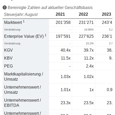
Bereinigte Zahlen auf aktueller Geschäftsbasis
2021
2022
2023
Steuerjahr: August
1
Marktwert
201’358
231’271
243’41
Veränderung
-
14.86%
5.2
1
Enterprise Value (EV)
197’591
227’625
236’17
Veränderung
-
15.2%
3.7
KGV
40.4x
39.7x
38.8
KBV
11.5x
11.2x
9.7
PEG
-
2.4x
5
Marktkapitalisierung /
1.03x
1.02x
1
Umsatz
Unternehmenswert /
1.01x
1x
0.97
Umsatz
Unternehmenswert /
23.3x
23.5x
23.2
EBITDA
Unternehmenswert /