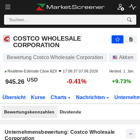
COSTCO WHOLESALE CORPORATION
945.26
$
-0.41%
COSTCO WHOLESALE
CORPORATION
Bewertung Costco Wholesale Corporation
Aktien
Realtime-Estimate
Cboe BZX
17:06:37 07.08.2026
Veränd. 1. Jan.
USD
-0.41%
945.26
+9.73%
Übersicht
Kurse
Charts
Nachrichten
Unterneh
Bewertungskennzahlen
Dividende
Unternehmensbewertung: Costco Wholesale
Corporation