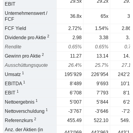
29.5x
29.2x
29.1
EBIT
Unternehmenswert /
36.8x
65x
35
FCF
FCF Yield
2.72%
1.54%
2.86
2
Dividende pro Aktie
2.98
3.38
3.8
Rendite
0.65%
0.65%
0.7
2
Gewinn pro Aktie
11.27
13.14
14.1
Ausschüttungsquote
26.4%
25.7%
27.1
1
Umsatz
195’929
226’954
242’29
1
EBITDA
8’489
9’693
10’19
1
EBIT
6’708
7’793
8’11
1
Nettoergebnis
5’007
5’844
6’29
1
Nettoverschuldung
-3’767
-3’646
-7’24
2
Referenzkurs
455.49
522.10
549.2
Anz. der Aktien (in
442’069
442’963
443’14