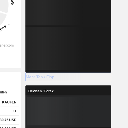
Mehr Top / Flop
Devisen / Forex
ufen
KAUFEN
11
30.76
USD