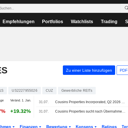
Empfehlungen
Portfolios
Watchlists
Trading
S
ES
Zu einer Liste hinzufügen
PDF-
1S
US2227955026
CUZ
Gewerbliche REITs
age
Veränd. 1. Jan.
31.07.
Cousins Properties Incorporated, Q2 2026 Earnings Call, Jul 31, 2026
7%
+19.32%
31.07.
Cousins Properties sucht nach Übernahmegelegenheiten
ehmen
Finanzen
Bewertung
Konsens
Ratings
Te