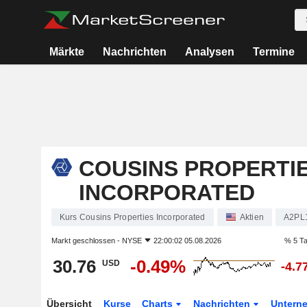
Märkte
Nachrichten
Analysen
Termine
COUSINS PROPERTI
INCORPORATED
Kurs Cousins Properties Incorporated
Aktien
A2PL
Markt geschlossen -
NYSE
22:00:02 05.08.2026
% 5 T
30.76
-0.49%
USD
-4.7
Übersicht
Kurse
Charts
Nachrichten
Untern