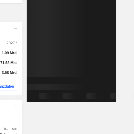
2027 *
1.09 Mrd.
71.58 Mio.
3.58 Mrd.
anzdaten
d ist ein