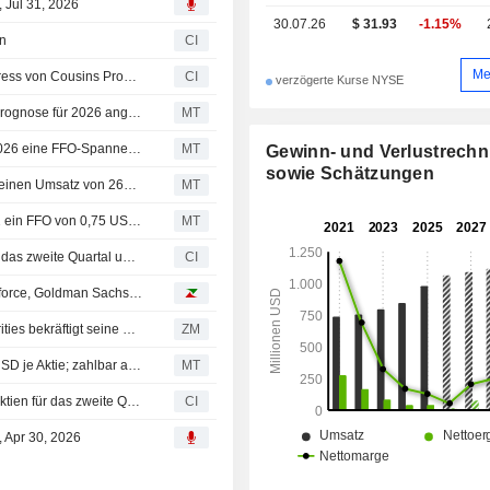
 Jul 31, 2026
Vermögenswerten umfasst Anteile an
30.07.26
$ 31.93
-1.15%
Millionen Quadratfuß Bürofläche u
en
CI
Quadratfuß sonstige Fläche.
Me
Canyon Creek Real Estate übernahm One Eleven Congress von Cousins Properties Incorporated (NYSE:CUZ) für rund 210 Mio. USD.
CI
verzögerte Kurse NYSE
Cousins Properties: FFO und Umsatz im Q2 gestiegen; Prognose für 2026 angehoben
MT
(CUZ) Cousins Properties erwartet für das Gesamtjahr 2026 eine FFO-Spanne von 2,92 bis 2,98 USD, gegenüber einer FactSet-Schätzung von 2,95
MT
Gewinn- und Verlustrech
sowie Schätzungen
Ergebnis-Flash (CUZ) Cousins Properties meldet für Q2 einen Umsatz von 265,7 Mio. USD, gegenüber einer FactSet-Schätzung von 263,5 Mio. USD
MT
Ergebnis-Ticker (CUZ): Cousins Properties meldet für Q2 ein FFO von 0,75 USD, gegenüber der FactSet-Schätzung von 0,74 USD
MT
Cousins Properties Incorporated legt Ergebniszahlen für das zweite Quartal und die ersten sechs Monate bis zum 30. Juni 2026 vor
CI
Analystenempfehlungen: VAT, Belimo, Richemont, Salesforce, Goldman Sachs, Crowdstrike…
COUSINS PROPERTIES INCORPORATED : Truist Securities bekräftigt seine Kaufempfehlung
ZM
Cousins Properties belässt Quartalsdividende bei 0,32 USD je Aktie; zahlbar am 16. Juli an am 6. Juli eingetragene Aktionäre
MT
Cousins Properties beschließt Bardividende auf Stammaktien für das zweite Quartal 2026, zahlbar am 16. Juli 2026
CI
, Apr 30, 2026