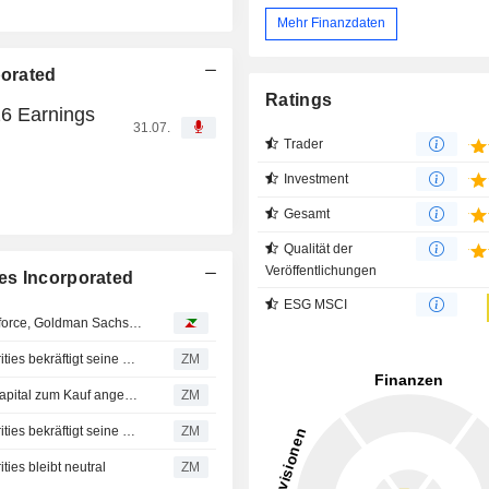
Mehr Finanzdaten
porated
Ratings
26 Earnings
31.07.
Trader
Investment
Gesamt
Qualität der
Veröffentlichungen
es Incorporated
ESG MSCI
Analystenempfehlungen: VAT, Belimo, Richemont, Salesforce, Goldman Sachs, Crowdstrike…
COUSINS PROPERTIES INCORPORATED : Truist Securities bekräftigt seine Kaufempfehlung
ZM
COUSINS PROPERTIES INCORPORATED : Von BMO Capital zum Kauf angehoben
ZM
COUSINS PROPERTIES INCORPORATED : Truist Securities bekräftigt seine neutrale Bewertung
ZM
s bleibt neutral
ZM