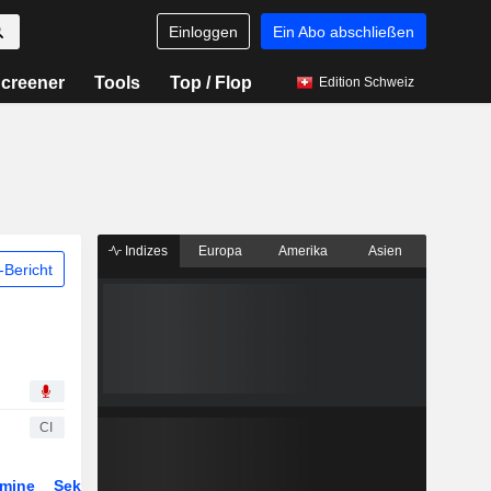
Einloggen
Ein Abo abschließen
creener
Tools
Top / Flop
Edition Schweiz
Indizes
Europa
Amerika
Asien
Bericht
CI
rmine
Sektor
Derivate
ETFs