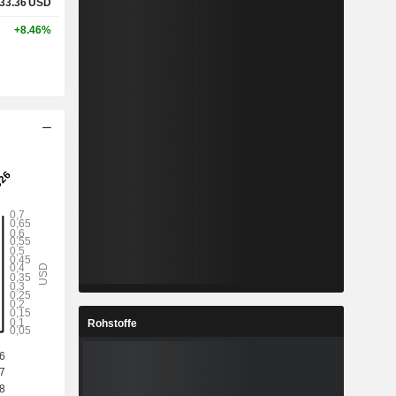
33.36
USD
+8.46%
Rohstoffe