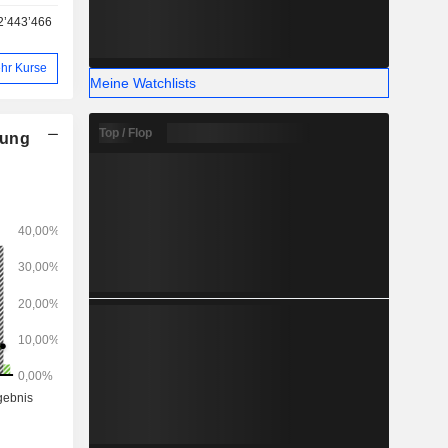
 über 21,1
2’443’466
nd 467.000
hr Kurse
Meine Watchlists
Top / Flop
nung