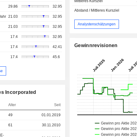
Mittleres Kursziel
29.86
32.95
Abstand / Mittleres Kursziel
Jahr
21.03
32.95
Analystenschätzungen
21.03
32.95
17.4
32.95
Gewinnrevisionen
17.4
42.41
17.4
45.6
se
es Incorporated
Alter
Seit
49
01.01.2019
61
30.11.2010
&E-