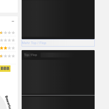
Mehr Top / Flop
Top / Flop
BBB