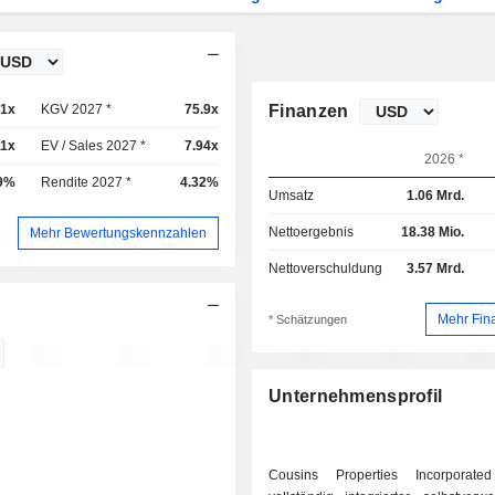
1x
KGV 2027 *
75.9x
Finanzen
11x
EV / Sales 2027 *
7.94x
2026 *
9%
Rendite 2027 *
4.32%
Umsatz
1.06 Mrd.
Nettoergebnis
18.38 Mio.
Mehr Bewertungskennzahlen
Nettoverschuldung
3.57 Mrd.
Mehr Fin
* Schätzungen
Unternehmensprofil
Cousins Properties Incorporate