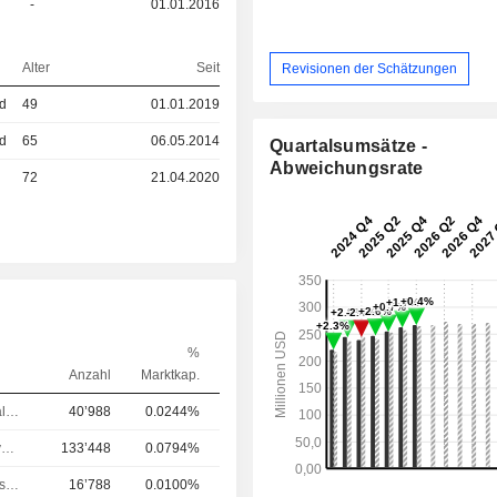
-
01.01.2016
Alter
Seit
Revisionen der Schätzungen
ed
49
01.01.2019
ed
65
06.05.2014
Quartalsumsätze -
Abweichungsrate
72
21.04.2020
%
Anzahl
Marktkap.
Chief Financial Officer (CFO)
40’988
0.0244%
Chief Executive Officer (CEO)
133’448
0.0794%
Leitung Rechtsabteilung
16’788
0.0100%