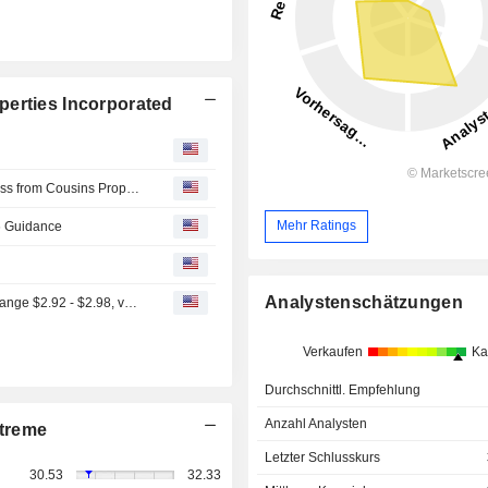
perties Incorporated
Canyon Creek Real Estate acquired One Eleven Congress from Cousins Properties Incorporated for approximately $210 million.
Mehr Ratings
6 Guidance
Analystenschätzungen
(CUZ) Cousins Properties Expects Full Year 2026 FFO Range $2.92 - $2.98, vs. FactSet Est of $2.95
Verkaufen
Ka
Durchschnittl. Empfehlung
Anzahl Analysten
treme
Letzter Schlusskurs
30.53
32.33