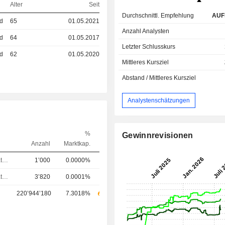
Alter
Seit
Durchschnittl. Empfehlung
AUF
ed
65
01.05.2021
Anzahl Analysten
ed
64
01.05.2017
Letzter Schlusskurs
ed
62
01.05.2020
Mittleres Kursziel
Abstand / Mittleres Kursziel
Analystenschätzungen
%
Gewinnrevisionen
Anzahl
Marktkap.
Verwaltungsratsmitglied
1’000
0.0000%
Verwaltungsratsmitglied
3’820
0.0001%
220’944’180
7.3018%