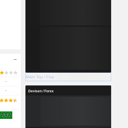
Mehr Top / Flop
-
-
Devisen / Forex
AAA