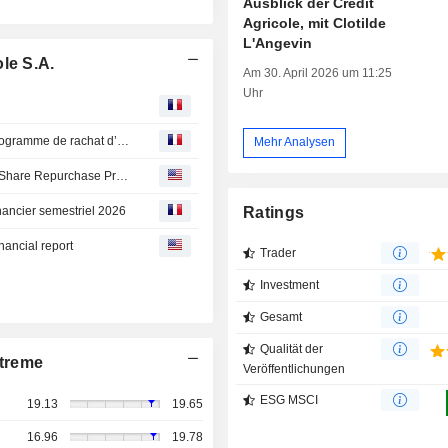
Ausblick der Credit
Agricole, mit Clotilde
L'Angevin
le S.A.
Am 30. April 2026 um 11:25
Uhr
CREDIT AGRICOLE SA : Crédit Agricole S.A. lance un programme de rachat d’actions portant sur un maximum de 32 millions d’actions ordinaires de Crédit Agricole S.A.
Mehr Analysen
CREDIT AGRICOLE SA: Crédit Agricole S.A. launches a Share Repurchase Program for up to 32 million ordinary shares of the Company
nancier semestriel 2026
Ratings
nancial report
Trader
Investment
Gesamt
Qualität der
treme
Veröffentlichungen
ESG MSCI
19.13
19.65
16.96
19.78