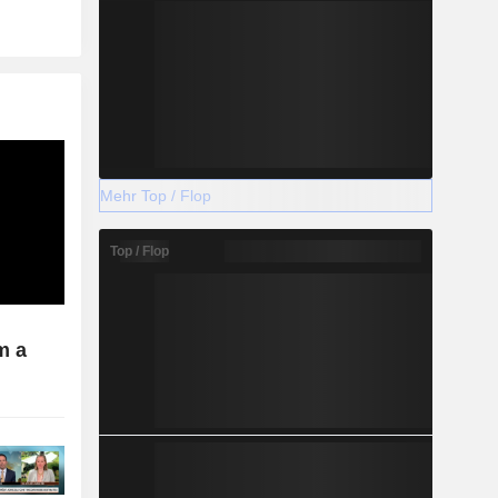
Mehr Top / Flop
Top / Flop
m a