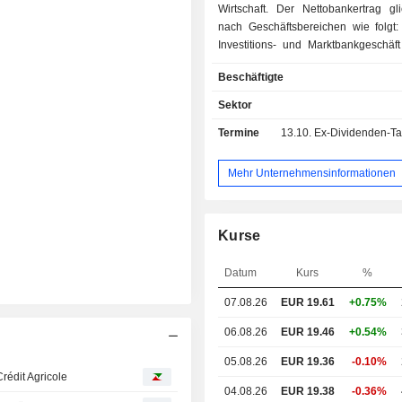
Wirtschaft. Der Nettobankertrag gli
nach Geschäftsbereichen wie folgt: - Finanz-
Investitions- und Marktbankgeschäft
allgemeine und spezial
Beschäftigte
Bankfinanzierungsaktivitäten (Finan
Akquisitionen, Projekten, Luftf
Sektor
Schifffahrts-Vermögenswerte
Termine
13.10.
Ex-Dividenden-Tag -
Wertpapiergeschäfte, Beratung be
und Übernahmen, Beteiligungskapita
Vermögensverwaltung, Versicher
Mehr Unternehmensinformationen
Private Banking (28,2
Privatkundengeschäft (28,1 %): Akti
Frankreich (Crédit Lyonnais) und i
Kurse
Darüber hinaus ist die Gruppe in 
über ihr Netz von 39 regionalen
Datum
Kurs
%
vertreten (was sie zum größten fra
Bankennetzwerk macht); - Spezialisierte
07.08.26
EUR
19.61
+0.75%
Finanzdienstleistungen (
Konsumentenkredite, Leasing und Fac
06.08.26
EUR 19.46
+0.54%
1 in Frankreich). Ende 2025 verwaltete die
05.08.26
EUR 19.36
-0.10%
Crédit Agricole S.A. 894,5 Mr
édit Agricole
Sichteinlagen und 559,2 Mrd
04.08.26
EUR 19.38
-0.36%