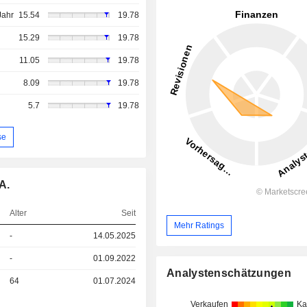
Jahr
15.54
19.78
15.29
19.78
11.05
19.78
8.09
19.78
5.7
19.78
se
A.
Alter
Seit
Mehr Ratings
-
14.05.2025
-
01.09.2022
Analystenschätzungen
64
01.07.2024
Verkaufen
Ka