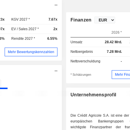
23x
KGV 2027 *
7.67x
Finanzen
07x
EV / Sales 2027 *
2x
2026 *
03%
Rendite 2027 *
6.55%
Umsatz
28.42 Mrd.
Nettoergebnis
7.28 Mrd.
Mehr Bewertungskennzahlen
Nettoverschuldung
-
Mehr Fin
* Schätzungen
Unternehmensprofil
Die Crédit Agricole S.A. ist eine de
europäischen Bankengruppen
wichtigste Finanzpartner der fra