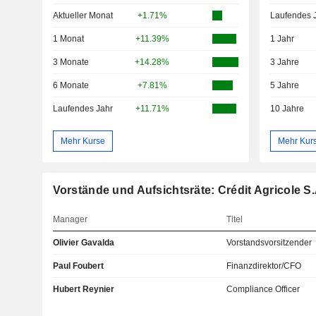
Aktueller Monat
+1.71%
Laufendes 
1 Monat
+11.39%
1 Jahr
3 Monate
+14.28%
3 Jahre
6 Monate
+7.81%
5 Jahre
Laufendes Jahr
+11.71%
10 Jahre
Mehr Kurse
Mehr Kur
Vorstände und Aufsichtsräte: Crédit Agricole S.
Manager
Titel
Olivier Gavalda
Vorstandsvorsitzender
Paul Foubert
Finanzdirektor/CFO
Hubert Reynier
Compliance Officer