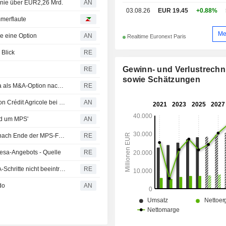
Sichtkrediten. Die geografische Verteilung von
linie über EUR2,26 Mrd.
AN
03.08.26
EUR 19.45
+0.88%
NBP stellt sich wie folgt dar: Frankrei
mmerflaute
Italien (19,9 %), Europäische Uni
Europa (6,3 %), Nordamerika (5,3
Me
le eine Option
AN
Realtime Euronext Paris
(1,1 %), Asien und Ozeanien (3,4 %),
Naher Osten (1 %), Mittel- und Süda
 Blick
RE
%).
Gewinn- und Verlustrech
RE
sowie Schätzungen
Italiens BPM hebt Prognose an, prüft Credit Agricole Italia als M&A-Option nach Ende der MPS-Gespräche
RE
BPM, Castagna weist Spekulationen über einen Stopp von Crédit Agricole bei MPS zurück
AN
nd um MPS'
AN
Italiens Banco BPM mit starkem Quartal, hebt Prognose nach Ende der MPS-Fusionsgespräche an
RE
tesa-Angebots - Quelle
RE
Italien will Monte-Paschi-Anteil so handhaben, dass M&A-Schritte nicht beeinträchtigt werden
RE
do
AN