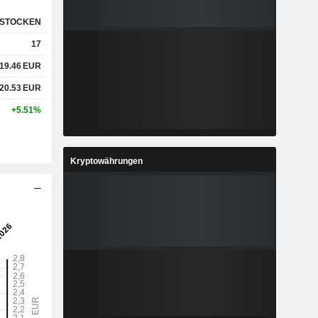
STOCKEN
17
19.46
EUR
20.53
EUR
+5.51%
Kryptowährungen