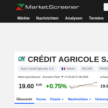
Märkte
Nachrichten
Analysen
Termine
CRÉDIT AGRICOLE S.
Kurs Crédit Agricole S.A.
Aktien
982285
FR00
Markt geschlossen -
Euronext Paris
17:55:00 07.08.2026
Nach
19.60
+0.75%
EUR
19.
Übersicht
Kurse
Charts
Nachrichten
Untern