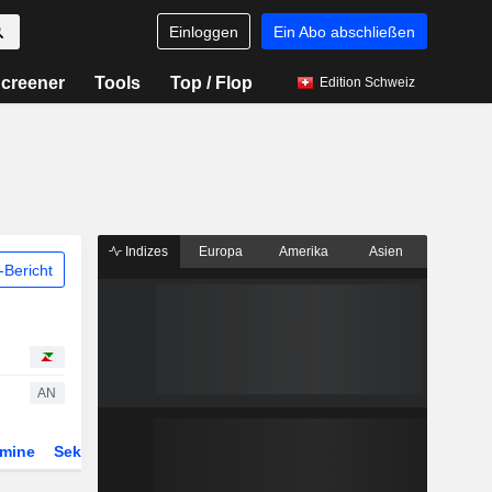
Einloggen
Ein Abo abschließen
creener
Tools
Top / Flop
Edition Schweiz
Indizes
Europa
Amerika
Asien
Bericht
AN
rmine
Sektor
Derivate
ETFs