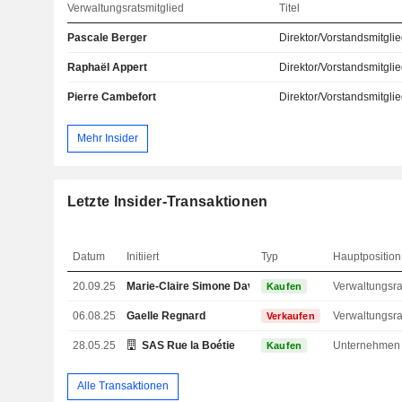
Verwaltungsratsmitglied
Titel
Pascale Berger
Direktor/Vorstandsmitgli
Raphaël Appert
Direktor/Vorstandsmitgli
Pierre Cambefort
Direktor/Vorstandsmitgli
Mehr Insider
Letzte Insider-Transaktionen
Datum
Initiiert
Typ
Hauptposition
20.09.25
Marie-Claire Simone Daveu
Kaufen
06.08.25
Gaelle Regnard
Verkaufen
28.05.25
SAS Rue la Boétie
Unternehmen
Kaufen
Alle Transaktionen