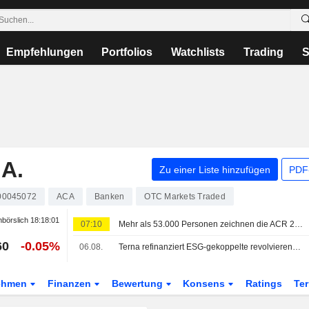
Empfehlungen
Portfolios
Watchlists
Trading
S
A.
Zu einer Liste hinzufügen
PDF-
00045072
ACA
Banken
OTC Markets Traded
börslich
18:18:01
07:10
Mehr als 53.000 Personen zeichnen die ACR 2026 von Crédit Agricole
60
-0.05%
06.08.
Terna refinanziert ESG-gekoppelte revolvierende Kreditlinie über EUR2,26 Mrd.
ehmen
Finanzen
Bewertung
Konsens
Ratings
Te