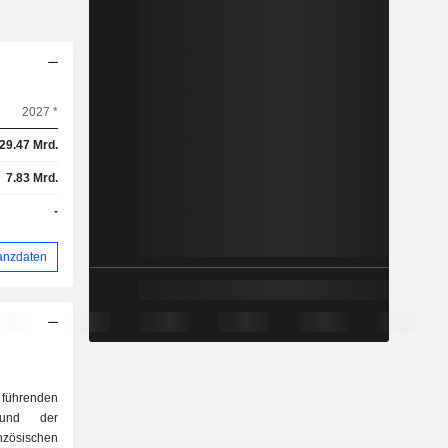
2027 *
29.47 Mrd.
7.83 Mrd.
-
anzdaten
r führenden
 und der
nzösischen