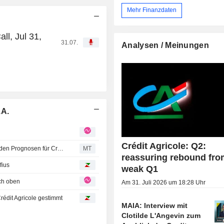
Mehr Finanzdaten
ll, Jul 31,
31.07.
Analysen / Meinungen
.A.
Crédit Agricole: Q2:
RBC nimmt vor den Q2-Zahlen 'kleine' Anpassungen an den Prognosen für Crédit Agricole vor
MT
reassuring rebound fro
fius
weak Q1
ch oben
Am 31. Juli 2026 um 18:28 Uhr
rédit Agricole gestimmt
MAIA: Interview mit
Clotilde L'Angevin zum