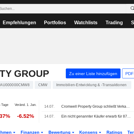
Empfehlungen
Portfolios
Watchlists
Trading
S
TY GROUP
Zu einer Liste hinzufügen
PDF-
AU000000CMW8
CMW
Immobilien-Entwicklung & -Transaktionen
 Tage
Veränd. 1. Jan.
14.07.
Cromwell Property Group schließt Verkauf einer Beteiligung an Immobilie in New South Wales ab
.37%
-6.52%
14.07.
Ein nicht genannter Käufer erwarb für 87 Mio. AUD einen 50%-Anteil an 475 Victoria Avenue in Chatswood von Cromwell Property Group (ASX:CMW).
ehmen
Finanzen
Bewertung
Konsens
Ratings
Te