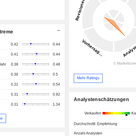
treme
0.42
0.44
0.41
0.44
Jahr
0.38
0.48
0.38
0.5
Mehr Ratings
0.31
0.54
0.31
0.92
Analystenschätzungen
0.31
1.34
Verkaufen
Ka
se
Durchschnittl. Empfehlung
Anzahl Analysten