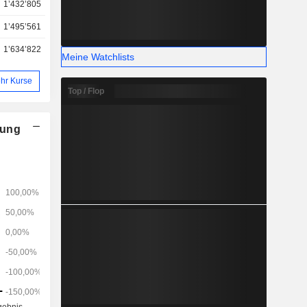
1’432’805
1’495’561
1’634’822
Meine Watchlists
hr Kurse
Top / Flop
nung