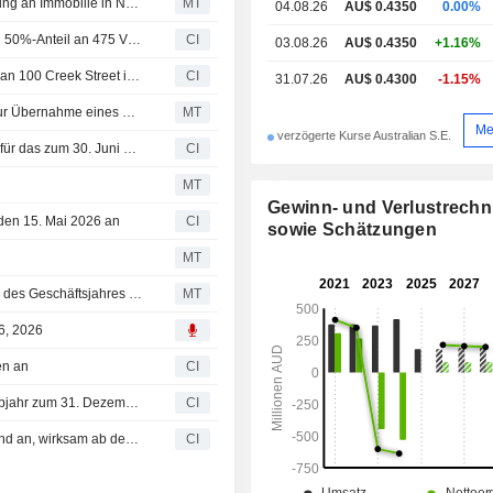
Cromwell Property Group schließt Verkauf einer Beteiligung an Immobilie in New South Wales ab
MT
04.08.26
AU$ 0.4350
0.00%
Ein nicht genannter Käufer erwarb für 87 Mio. AUD einen 50%-Anteil an 475 Victoria Avenue in Chatswood von Cromwell Property Group (ASX:CMW).
CI
03.08.26
AU$ 0.4350
+1.16%
Ein nicht genannter Käufer erwarb einen Anteil von 95% an 100 Creek Street in Brisbane von Cromwell Property Group (ASX:CMW) und Cromwell Direct Property Fund für rund 160 Mio. AUD.
CI
31.07.26
AU$ 0.4300
-1.15%
Cromwell Property Group startet Joint Venture mit PAG zur Übernahme eines Bürogebäudes in Brisbane
MT
Me
verzögerte Kurse Australian S.E.
Cromwell Property Group kündigt ordentliche Dividende für das zum 30. Juni 2026 endende Quartal an – Zahlbar am 18. August 2026
CI
MT
Gewinn- und Verlustrech
 den 15. Mai 2026 an
CI
sowie Schätzungen
MT
Cromwell Property Group verzeichnet im ersten Halbjahr des Geschäftsjahres niedrigere bereinigte Mittel aus dem operativen Geschäft, aber höhere Umsätze
MT
6, 2026
en an
CI
Cromwell Property Group meldet Ergebnisse für das Halbjahr zum 31. Dezember 2025
CI
Cromwell Property Group kündigt Änderungen im Vorstand an, wirksam ab dem 15. Januar 2026
CI