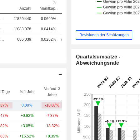
%
Anzahl
Marktkap.
Chief Executive Officer (CEO)
1’829’440
0.0699%
Chief Executive Officer (CEO)
1’083’078
0.0414%
Revisionen der Schätzungen
Chief Executive Officer (CEO)
686’039
0.0262%
Quartalsumsätze -
Abweichungsrate
Veränd. 3
5 Tage
% 1 Jahr
Kap.($)
Jahre
.37%
0.00%
-18.87%
804 Mio.
.47%
+0.92%
-7.37%
2.49 Mrd.
.82%
+3.05%
-18.32%
2.46 Mrd.
.63%
+15.52%
+0.39%
2.41 Mrd.