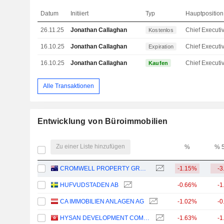
Datum
Initiiert
Typ
Hauptposition
26.11.25
Jonathan Callaghan
Kostenlos
16.10.25
Jonathan Callaghan
Expiration
16.10.25
Jonathan Callaghan
Kaufen
Alle Transaktionen
Entwicklung von Büroimmobilien
Zu einer Liste hinzufügen
%
% 
CROMWELL PROPERTY GROUP
-1.15%
-3
HUFVUDSTADEN AB
-0.66%
-1
CA IMMOBILIEN ANLAGEN AG
-1.02%
-0
HYSAN DEVELOPMENT COMPANY LIMITED
-1.63%
-1