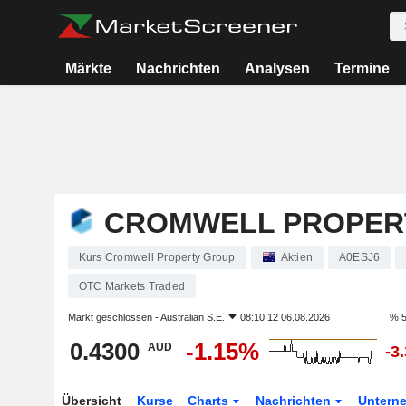
Märkte
Nachrichten
Analysen
Termine
CROMWELL PROPER
Kurs Cromwell Property Group
Aktien
A0ESJ6
OTC Markets Traded
Markt geschlossen -
Australian S.E.
08:10:12 06.08.2026
% 5
0.4300
-1.15%
AUD
-3
Übersicht
Kurse
Charts
Nachrichten
Untern