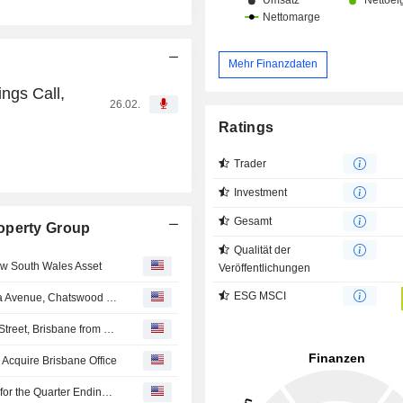
Mehr Finanzdaten
ngs Call,
26.02.
Ratings
Trader
Investment
Gesamt
operty Group
Qualität der
ew South Wales Asset
Veröffentlichungen
ESG MSCI
An undisclosed buyer acquired 50% stake in 475 Victoria Avenue, Chatswood from Cromwell Property Group for AUD 87 million.
An undisclosed buyer acquired 95% stake in 100 Creek Street, Brisbane from Cromwell Property Group and Cromwell Direct Property Fund for approximately AUD 160 million.
Acquire Brisbane Office
Cromwell Property Group Announces Ordinary Dividend for the Quarter Ending June 30, 2026, Payable on August 18, 2026