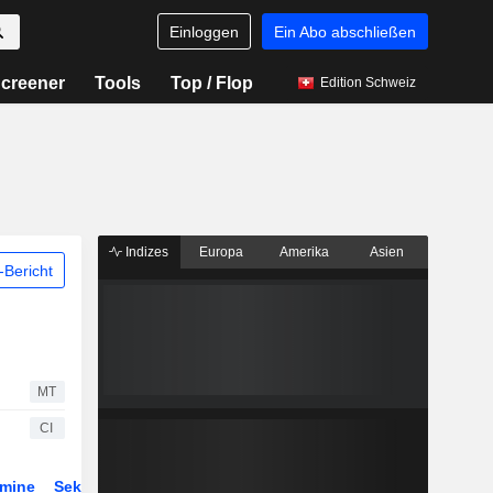
Einloggen
Ein Abo abschließen
creener
Tools
Top / Flop
Edition Schweiz
Indizes
Europa
Amerika
Asien
Bericht
MT
CI
rmine
Sektor
Derivate
ETFs