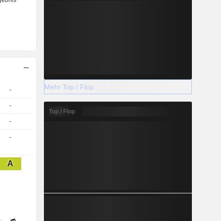
Mehr Top / Flop
-
-
Top / Flop
-
-
A