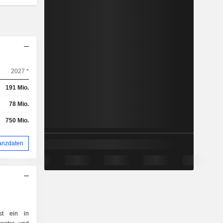
2027 *
191 Mio.
78 Mio.
750 Mio.
anzdaten
st ein in