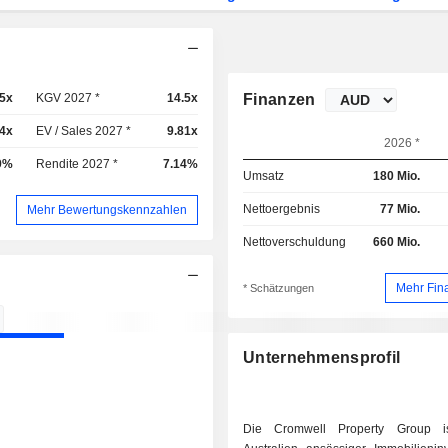
.5x
KGV 2027 *
14.5x
Finanzen
94x
EV / Sales 2027 *
9.81x
2026 *
9%
Rendite 2027 *
7.14%
Umsatz
180 Mio.
Nettoergebnis
77 Mio.
Mehr Bewertungskennzahlen
Nettoverschuldung
660 Mio.
Mehr Fin
* Schätzungen
Unternehmensprofil
Die Cromwell Property Group i