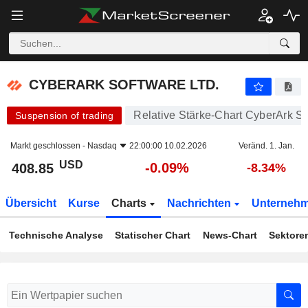
CYBERARK SOFTWARE LTD.
408.85
$
-0.09%
CYBERARK SOFTWARE LTD.
Relative Stärke-Chart CyberArk So
Suspension of trading
Markt geschlossen -
Nasdaq
22:00:00 10.02.2026
Veränd. 1. Jan.
USD
-0.09%
408.85
-8.34%
Übersicht
Kurse
Charts
Nachrichten
Unterneh
Technische Analyse
Statischer Chart
News-Chart
Sektore