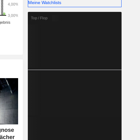
Meine Watchlists
Top / Flop
gnose
wächer