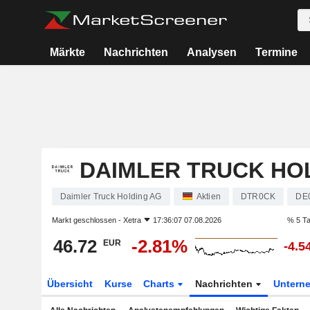
Märkte
Nachrichten
Analysen
Termine
DAIMLER TRUCK HO
Daimler Truck Holding AG
Aktien
DTR0CK
DE
Markt geschlossen -
Xetra
17:36:07 07.08.2026
% 5 T
46.72
-2.81%
EUR
-4.5
Übersicht
Kurse
Charts
Nachrichten
Untern