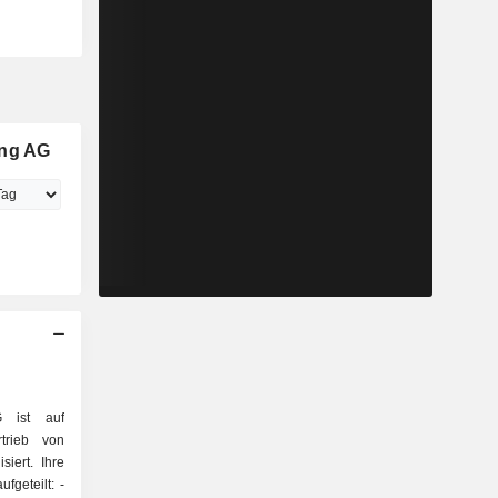
ing AG
 ist auf
rtrieb von
iert. Ihre
fgeteilt: -