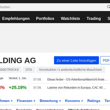
Empfehlungen
Portfolios
Watchlists
Trading
S
LDING AG
Zu einer Liste hinzufügen
PDF-
000DTR0CK8
DTG
Konstruktion / Landwirtschaftliche Maschinen
age
Veränd. 1. Jan.
07.08.
Etwas fester - US-Arbeitsmarktbericht lindert Zinssorgen
4%
+25.19%
07.08.
Lawine von Rekorden in Europa, CAC 40 auf Höchststand
ehmen
Finanzen
Bewertung
Konsens
Ratings
Te