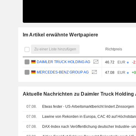
Im Artikel erwähnte Wertpapiere
Zu einer Liste hinzufügen
Richtpreis
DAIMLER TRUCK HOLDING AG
46.72
EUR
-2
MERCEDES-BENZ GROUP AG
47.08
EUR
+0
Aktuelle Nachrichten zu Daimler Truck Holding
07.08.
Etwas fester - US-Arbeitsmarktbericht lindert Zinssorgen
07.08.
Lawine von Rekorden in Europa, CAC 40 auf Höchststa
07.08.
DAX-Index nach Veröffentlichung deutscher Industrie- u