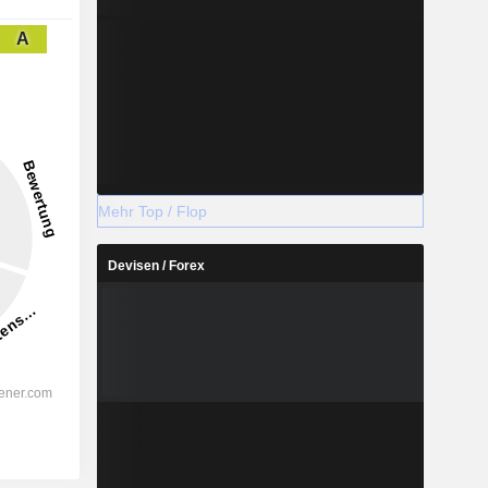
A
Mehr Top / Flop
Devisen / Forex