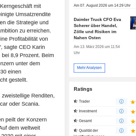
 Kerngeschäft mit
Am 07. August 2026 um 14:29 Uhr
einigte Umsatzrendite
Daimler Truck CFO Eva
en die Strategie und
Scherer über Handel,
Ambition zu erreichen.
Zölle und Risiken im
Nahen Osten
ne Profitabilität von
", sagte CEO Karin
Am 13. März 2026 um 11:54
Uhr
 bei 8,9 Prozent. Beim
onzern unter dem
Mehr Analysen
030 einen
ht gestellt.
Ratings
 zweistellige Renditen,
Trader
car oder Scania.
Investment
 peilt der Konzern
Gesamt
Auf dem weltweit
Qualität der