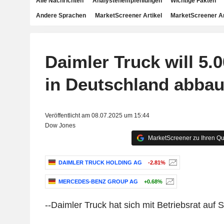
Alle Nachrichten
Analystenempfehlungen
Wichtige Fakten
Andere Sprachen
MarketScreener Artikel
MarketScreener A
Daimler Truck will 5.0
in Deutschland abba
Veröffentlicht am 08.07.2025 um 15:44
Dow Jones
MarketScreener zu Ihren Qu
DAIMLER TRUCK HOLDING AG
-2.81%
MERCEDES-BENZ GROUP AG
+0.68%
--Daimler Truck hat sich mit Betriebsrat auf 