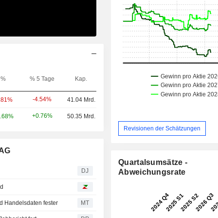
%
% 5 Tage
Kap.
-4.54%
.81%
41.04 Mrd.
+0.76%
.68%
50.35 Mrd.
Revisionen der Schätzungen
 AG
Quartalsumsätze -
DJ
Abweichungsrate
nd
nd Handelsdaten fester
MT