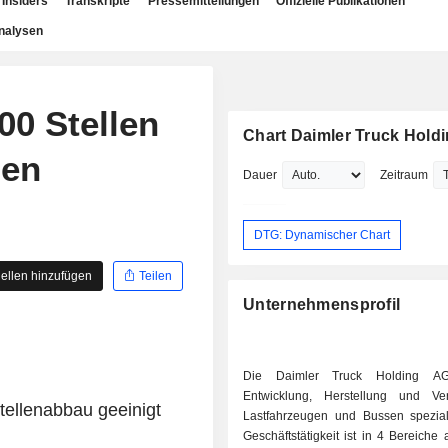
Insiders
Transkripte
Pressemitteilungen
Offizielle Publikationen
nalysen
00 Stellen
Chart Daimler Truck Hold
uen
Dauer
Zeitraum
DTG: Dynamischer Chart
ellen hinzufügen
Teilen
Unternehmensprofil
Die Daimler Truck Holding AG
Entwicklung, Herstellung und Ve
Stellenabbau geeinigt
Lastfahrzeugen und Bussen spezialis
Geschäftstätigkeit ist in 4 Bereiche au