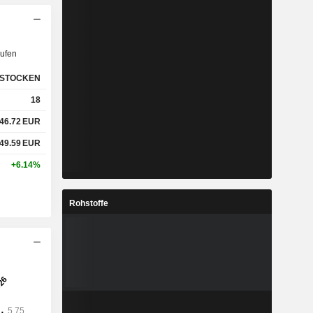
ufen
STOCKEN
18
46.72
EUR
49.59
EUR
+6.14%
Rohstoffe