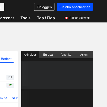
Einloggen
Ein Abo abschließen
creener
Tools
Top / Flop
Edition Schweiz
Indizes
Europa
Amerika
Asien
Bericht
DJ
rmine
Sektor
Derivate
ETFs