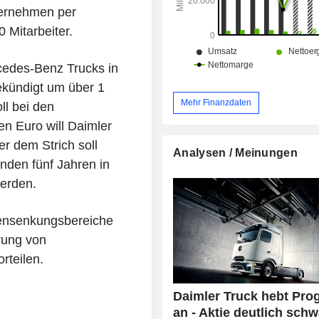
ternehmen per
 Mitarbeiter.
cedes-Benz Trucks in
kündigt um über 1
Mehr Finanzdaten
ll bei den
en Euro will Daimler
er dem Strich soll
Analysen / Meinungen
nden fünf Jahren in
erden.
tensenkungsbereiche
rung von
rteilen.
Daimler Truck hebt Pro
an - Aktie deutlich sch