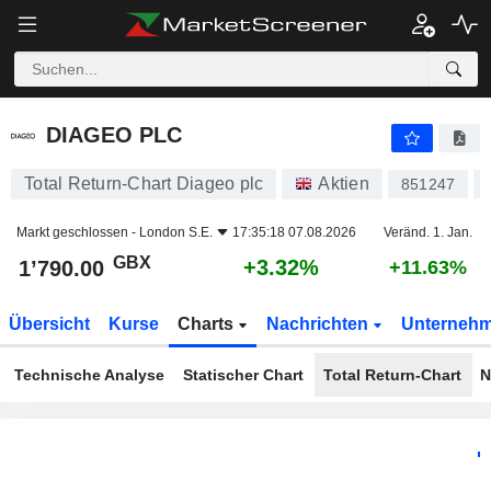
DIAGEO PLC
1’790.00
p
+3.32%
DIAGEO PLC
Total Return-Chart Diageo plc
Aktien
851247
Markt geschlossen -
London S.E.
17:35:18 07.08.2026
Veränd. 1. Jan.
GBX
+3.32%
1’790.00
+11.63%
Übersicht
Kurse
Charts
Nachrichten
Unterneh
Technische Analyse
Statischer Chart
Total Return-Chart
N