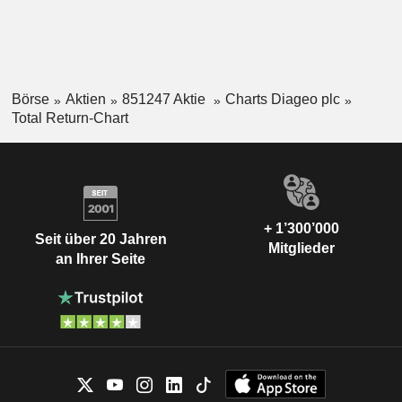
Börse
Aktien
851247 Aktie
Charts Diageo plc
Total Return-Chart
+ 1’300’000
Seit über 20 Jahren
Mitglieder
an Ihrer Seite