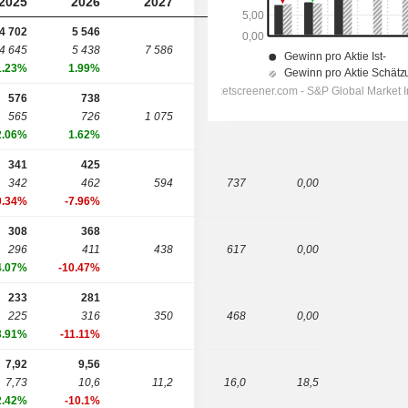
2025
2026
2027
2028
2029
4 702
5 546
4 645
5 438
7 586
8 467
8 951
1.23%
1.99%
576
738
565
726
1 075
1 232
1 445
2.06%
1.62%
341
425
342
462
594
737
0,00
0.34%
-7.96%
308
368
296
411
438
617
0,00
4.07%
-10.47%
233
281
225
316
350
468
0,00
3.91%
-11.11%
7,92
9,56
7,73
10,6
11,2
16,0
18,5
2.42%
-10.1%