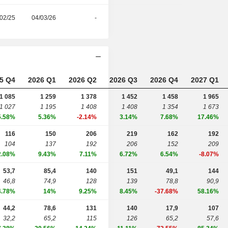
02/25
04/03/26
-
5 Q4
2026 Q1
2026 Q2
2026 Q3
2026 Q4
2027 Q1
1 085
1 259
1 378
1 452
1 458
1 965
1 027
1 195
1 408
1 408
1 354
1 673
5.58%
5.36%
-2.14%
3.14%
7.68%
17.46%
116
150
206
219
162
192
104
137
192
206
152
209
2.08%
9.43%
7.11%
6.72%
6.54%
-8.07%
53,7
85,4
140
151
49,1
144
46,8
74,9
128
139
78,8
90,9
4.78%
14%
9.25%
8.45%
-37.68%
58.16%
44,2
78,6
131
140
17,9
107
32,2
65,2
115
126
65,2
57,6