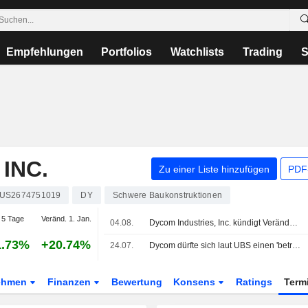
Empfehlungen
Portfolios
Watchlists
Trading
S
INC.
Zu einer Liste hinzufügen
PDF-
US2674751019
DY
Schwere Baukonstruktionen
5 Tage
Veränd. 1. Jan.
04.08.
Dycom Industries, Inc. kündigt Veränderungen im Board an - wirksam zum 4. August 2026
1.73%
+20.74%
24.07.
Dycom dürfte sich laut UBS einen 'beträchtlichen' Anteil an Arbeiten für Rechenzentrums-Interconnections sichern
ehmen
Finanzen
Bewertung
Konsens
Ratings
Term