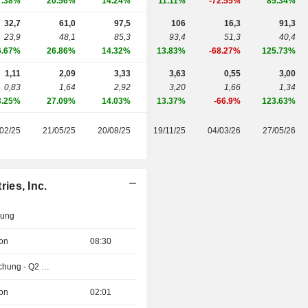
7.38%
20.56%
14.24%
11.11%
-72.55%
85.34%
32,7
61,0
97,5
106
16,3
91,3
23,9
48,1
85,3
93,4
51,3
40,4
6.67%
26.86%
14.32%
13.83%
-68.27%
125.73%
1,11
2,09
3,33
3,63
0,55
3,00
0,83
1,64
2,92
3,20
1,66
1,34
3.25%
27.09%
14.03%
13.37%
-66.9%
123.63%
02/25
21/05/25
20/08/25
19/11/25
04/03/26
27/05/26
ies, Inc.
zung
ion
08:30
Ergebnisveröffentlichung - Q2 2026
ion
02:01