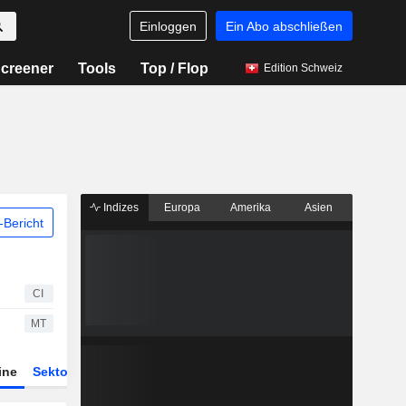
Einloggen
Ein Abo abschließen
creener
Tools
Top / Flop
Edition Schweiz
Indizes
Europa
Amerika
Asien
Bericht
CI
MT
ine
Sektor
Derivate
ETFs