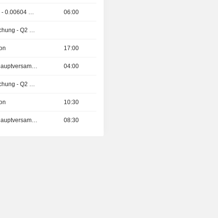
Ex-Dividenden-Tag - 0.00604 GBX
06:00
Ergebnisveröffentlichung - Q2 2026
ion
17:00
Außerordentliche Hauptversammlung
04:00
Ergebnisveröffentlichung - Q2 2026
ion
10:30
Außerordentliche Hauptversammlung
08:30