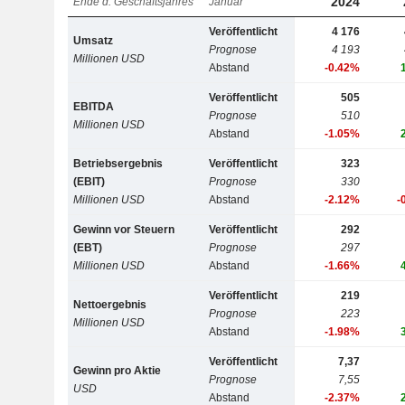
2024
Ende d. Geschäftsjahres
Januar
Veröffentlicht
4 176
Umsatz
Prognose
4 193
Millionen USD
Abstand
-0.42%
Veröffentlicht
505
EBITDA
Prognose
510
Millionen USD
Abstand
-1.05%
Betriebsergebnis
Veröffentlicht
323
(EBIT)
Prognose
330
Millionen USD
Abstand
-2.12%
-
Gewinn vor Steuern
Veröffentlicht
292
(EBT)
Prognose
297
Millionen USD
Abstand
-1.66%
Veröffentlicht
219
Nettoergebnis
Prognose
223
Millionen USD
Abstand
-1.98%
Veröffentlicht
7,37
Gewinn pro Aktie
Prognose
7,55
USD
Abstand
-2.37%