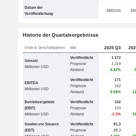
Datum der
28/02/24
26/
Veröffentlichung
Historie der Quartalsergebnisse
2025 Q3
202
Ende d. Geschäftsjahres
Mai
Veröffentlicht
1 272
Umsatz
Prognose
1 219
Millionen USD
Abstand
4.32%
Veröffentlicht
171
EBITDA
Prognose
162
Millionen USD
Abstand
5.59%
1
Betriebsergebnis
Veröffentlicht
102
(EBIT)
Prognose
103
Millionen USD
Abstand
-1.3%
1
Gewinn vor Steuern
Veröffentlicht
91,3
(EBT)
Prognose
88,3