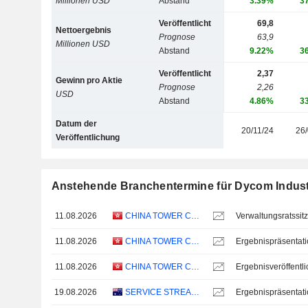
Millionen USD
Abstand
3.39%
3
Veröffentlicht
69,8
Nettoergebnis
Prognose
63,9
Millionen USD
Abstand
9.22%
3
Veröffentlicht
2,37
Gewinn pro Aktie
Prognose
2,26
USD
Abstand
4.86%
3
Datum der
20/11/24
26/
Veröffentlichung
Anstehende Branchentermine für Dycom Industr
11.08.2026
CHINA TOWER CORPORATION LIMITED
Verwaltungsratssit
11.08.2026
CHINA TOWER CORPORATION LIMITED
Ergebnispräsentat
11.08.2026
CHINA TOWER CORPORATION LIMITED
19.08.2026
SERVICE STREAM LIMITED
Ergebnispräsentat