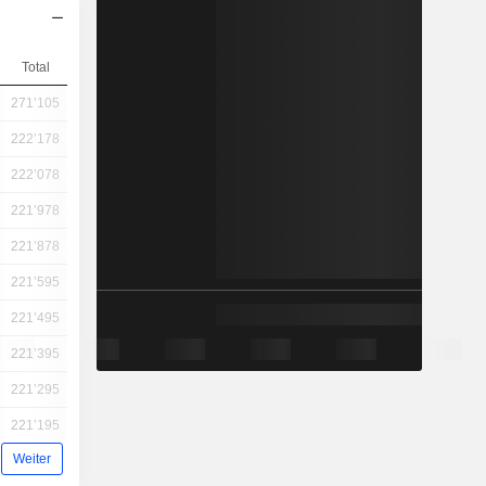
Total
271’105
222’178
222’078
221’978
221’878
221’595
221’495
221’395
221’295
221’195
Weiter