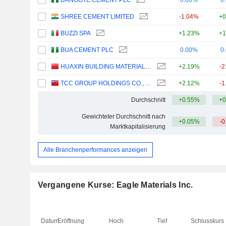
DANGOTE CEMENT PLC
0.00%
0
SHREE CEMENT LIMITED
-1.04%
+0
BUZZI SPA
+1.23%
+1
BUA CEMENT PLC
0.00%
0
HUAXIN BUILDING MATERIALS GROUP CO., LTD.
+2.19%
-2
TCC GROUP HOLDINGS CO., LTD.
+2.12%
-1
Durchschnitt
+0.55%
+0
Gewichteter Durchschnitt nach
+0.05%
-0
Marktkapitalisierung
Alle Branchenperformances anzeigen
Vergangene Kurse: Eagle Materials Inc.
Datum
Eröffnung
Hoch
Tief
Schlusskurs