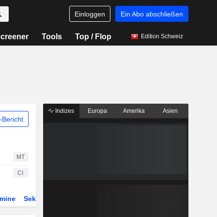
Einloggen
Ein Abo abschließen
creener
Tools
Top / Flop
Edition Schweiz
Indizes
Europa
Amerika
Asien
Bericht
MT
CI
rmine
Sektor
Derivate
ETFs