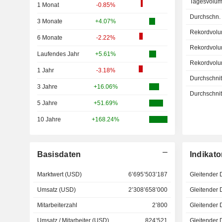
Tagesvolum
1 Monat
-0.85%
Durchschn.
3 Monate
+4.07%
Rekordvolu
6 Monate
-2.22%
Rekordvolu
Laufendes Jahr
+5.61%
Rekordvolu
1 Jahr
-3.18%
Durchschnitt
3 Jahre
+16.06%
Durchschnitt
5 Jahre
+51.69%
10 Jahre
+168.24%
Basisdaten
Indikato
Marktwert (USD)
6’695’503’187
Gleitender 
Umsatz (USD)
2’308’658’000
Gleitender 
Mitarbeiterzahl
2’800
Gleitender 
Umsatz / Mitarbeiter (USD)
824’521
Gleitender 