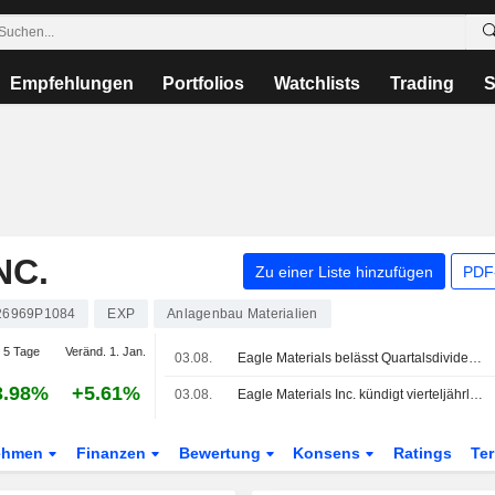
Empfehlungen
Portfolios
Watchlists
Trading
S
NC.
Zu einer Liste hinzufügen
PDF-
26969P1084
EXP
Anlagenbau Materialien
 5 Tage
Veränd. 1. Jan.
03.08.
Eagle Materials belässt Quartalsdividende bei 0,25 USD je Aktie, zahlbar am 13. Oktober an am 14. September eingetragene Aktionäre
3.98%
+5.61%
03.08.
Eagle Materials Inc. kündigt vierteljährliche Bardividende an, zahlbar am 13. Oktober 2026
ehmen
Finanzen
Bewertung
Konsens
Ratings
Te