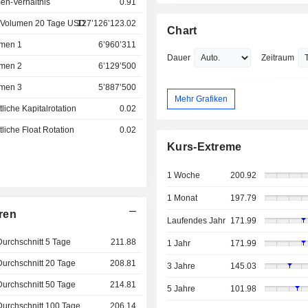
en-Verhältnis
0.91
 Volumen 20 Tage USD
127’126’123.02
Chart
men 1
6’960’311
Dauer
Zeitraum
men 2
6’129’500
men 3
5’887’500
Mehr Grafiken
liche Kapitalrotation
0.02
liche Float Rotation
0.02
Kurs-Extreme
1 Woche
200.92
1 Monat
197.79
ren
Laufendes Jahr
171.99
Durchschnitt 5 Tage
211.88
1 Jahr
171.99
Durchschnitt 20 Tage
208.81
3 Jahre
145.03
Durchschnitt 50 Tage
214.81
5 Jahre
101.98
Durchschnitt 100 Tage
206.14