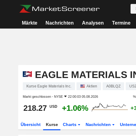
Märkte
Nachrichten
Analysen
Termine
EAGLE MATERIALS I
Kurse Eagle Materials Inc.
Aktien
A0BLQZ
US
Markt geschlossen -
NYSE
22:00:03 05.08.2026
%
218.27
+1.06%
USD
+
Übersicht
Kurse
Charts
Nachrichten
Untern