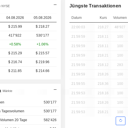
Jüngste Transaktionen
e NYSE
04.08.2026
05.08.2026
Datum
Kurs
Volumen
$ 215.99
$ 218.27
22:00:03
218.27
48’927
417’922
530’177
21:59:59
218.11
100
+0.58%
+1.06%
21:59:59
218.11
100
$ 215.29
$ 215.57
21:59:59
218.21
100
$ 216.74
$ 219.96
21:59:59
218.12
283
$ 211.85
$ 214.66
21:59:59
218.26
100
21:59:55
218.36
100
n
Märkte
21:59:53
218.16
100
men
530’177
21:59:53
218.26
100
s Tagesvolumen
530’177
21:59:53
218.21
100
 Volumen 20 Tage
582’426