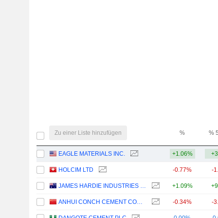
Zu einer Liste hinzufügen
%
% 
EAGLE MATERIALS INC.
+1.06%
+3
HOLCIM LTD
-0.77%
-1
JAMES HARDIE INDUSTRIES PLC
+1.09%
+9
ANHUI CONCH CEMENT COMPANY LIMITED
-0.34%
-3