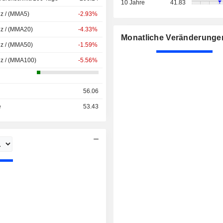
10 Jahre
41.83
nz / (MMA5)
-2.93%
nz / (MMA20)
-4.33%
Monatliche Veränderunge
nz / (MMA50)
-1.59%
nz / (MMA100)
-5.56%
56.06
e
53.43