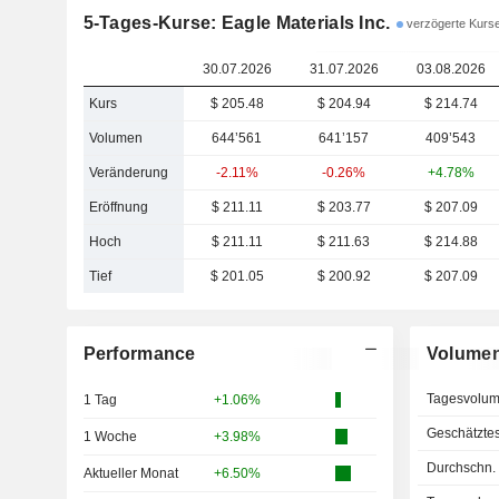
5-Tages-Kurse: Eagle Materials Inc.
verzögerte Kurs
30.07.2026
31.07.2026
03.08.2026
Kurs
$ 205.48
$ 204.94
$ 214.74
Volumen
644’561
641’157
409’543
Veränderung
-2.11%
-0.26%
+4.78%
Eröffnung
$ 211.11
$ 203.77
$ 207.09
Hoch
$ 211.11
$ 211.63
$ 214.88
Tief
$ 201.05
$ 200.92
$ 207.09
Performance
Volume
Tagesvolu
1 Tag
+1.06%
Geschätzte
1 Woche
+3.98%
Durchschn.
Aktueller Monat
+6.50%