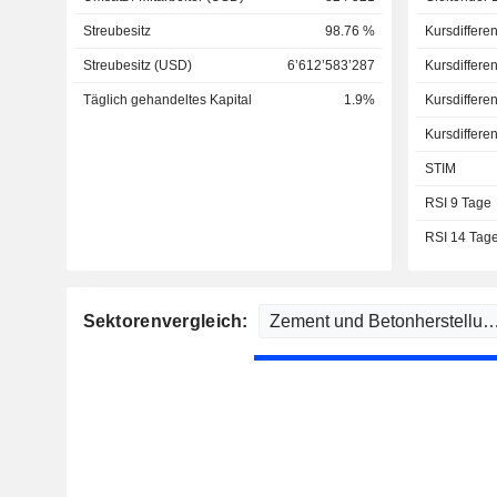
Streubesitz
98.76 %
Kursdiffere
Streubesitz (USD)
6’612’583’287
Kursdiffere
Täglich gehandeltes Kapital
1.9%
Kursdiffere
Kursdiffere
STIM
RSI 9 Tage
RSI 14 Tag
Sektorenvergleich: