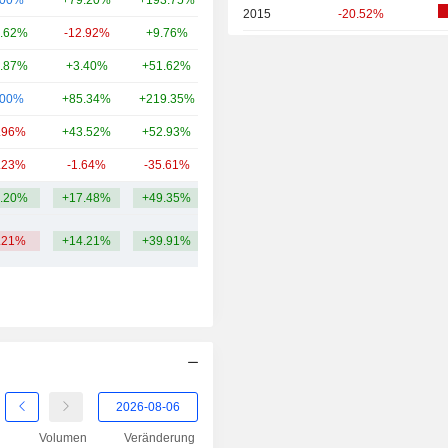
.00%
+79.20%
+193.75%
12.73 Mrd.
2015
-20.52%
.62%
-12.92%
+9.76%
10.21 Mrd.
2014
-1.81%
.87%
+3.40%
+51.62%
8.67 Mrd.
2013
+32.36%
.00%
+85.34%
+219.35%
7.86 Mrd.
2012
+127.98%
.96%
+43.52%
+52.93%
5.68 Mrd.
2011
-9.17%
.23%
-1.64%
-35.61%
5.6 Mrd.
2010
+8.45%
.20%
+17.48%
+49.35%
13.7 Mrd.
2009
+41.50%
.21%
+14.21%
+39.91%
2008
-48.11%
2007
-17.93%
2006
+5.99%
2005
+41.70%
2004
+43.27%
2003
+71.47%
Volumen
Veränderung
2002
+9.67%