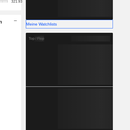
321.93
n
Meine Watchlists
Top / Flop