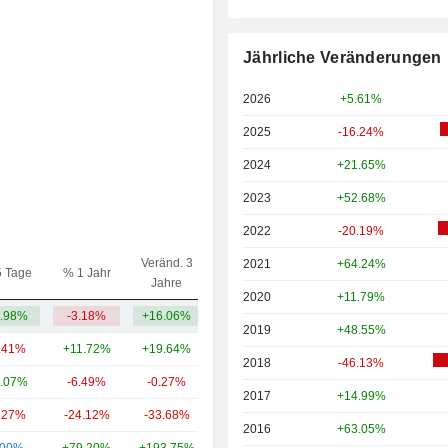
Jährliche Veränderungen
2026
+5.61%
2025
-16.24%
2024
+21.65%
2023
+52.68%
2022
-20.19%
Veränd. 3
2021
+64.24%
5 Tage
% 1 Jahr
Kap.($)
Jahre
2020
+11.79%
.98%
-3.18%
+16.06%
6.7 Mrd.
2019
+48.55%
.41%
+11.72%
+19.64%
49.75 Mrd.
2018
-46.13%
.07%
-6.49%
-0.27%
16.47 Mrd.
2017
+14.99%
.27%
-24.12%
-33.68%
13.36 Mrd.
2016
+63.05%