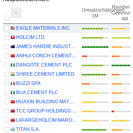
Revidieru
Umsatzschätzungen
Gewinn/Ak
1M
4M
EAGLE MATERIALS INC.
HOLCIM LTD
JAMES HARDIE INDUSTRIES PLC
ANHUI CONCH CEMENT COMPANY LIMITED
DANGOTE CEMENT PLC
SHREE CEMENT LIMITED
BUZZI SPA
BUA CEMENT PLC
HUAXIN BUILDING MATERIALS GROUP CO., LTD.
TCC GROUP HOLDINGS CO., LTD.
LAFARGEHOLCIM MAROC S.A.
TITAN S.A.