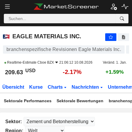
EAGLE MATERIALS INC.
209.63
$
-2.17%
EAGLE MATERIALS INC.
branchenspezifische Revisionen Eagle Materials Inc.
Realtime-Estimate
Cboe BZX
21:06:12 10.08.2026
Veränd. 1. Jan.
USD
-2.17%
209.63
+1.59%
Übersicht
Kurse
Charts
Nachrichten
Unterneh
Sektorale Performances
Sektorale Bewertungen
branchensp
Sektor:
Region: