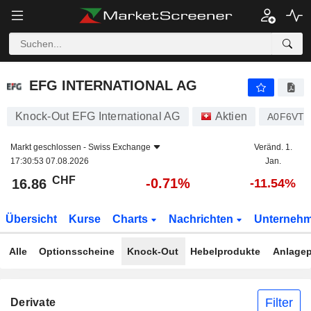
EFG INTERNATIONAL AG
16.86
CHF
-0.71%
EFG INTERNATIONAL AG
Knock-Out EFG International AG
Aktien
A0F6VT
Markt geschlossen -
Swiss Exchange
Veränd. 1.
17:30:53 07.08.2026
Jan.
CHF
-0.71%
16.86
-11.54%
Übersicht
Kurse
Charts
Nachrichten
Unterneh
Alle
Optionsscheine
Knock-Out
Hebelprodukte
Anlagep
Filter
Derivate