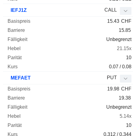
CALL
IEFJ1Z
15.43
CHF
15.85
Unbegrenzt
21.15x
10
0.07 / 0.08
PUT
MEFAET
19.98
CHF
19.38
Unbegrenzt
5.14x
10
0.312 / 0.344