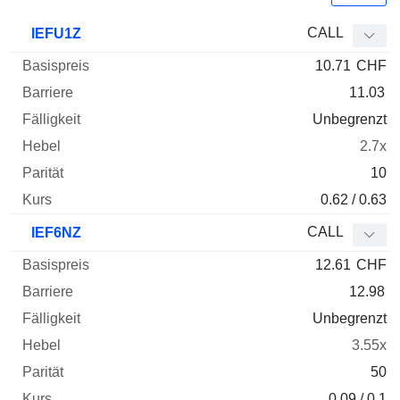
Basispreis
Barriere
Fälligkeit
Elastizität
CALL
IEFU1Z
WKN
Typ
Paritä
10.71
CHF
11.03
Unbegrenzt
2.7x
10
0.62 / 0.63
CALL
IEF6NZ
12.61
CHF
12.98
Unbegrenzt
3.55x
50
0.09 / 0.1