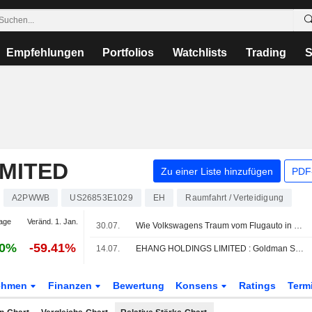
Empfehlungen
Portfolios
Watchlists
Trading
S
MITED
Zu einer Liste hinzufügen
PDF-
A2PWWB
US26853E1029
EH
Raumfahrt / Verteidigung
age
Veränd. 1. Jan.
30.07.
Wie Volkswagens Traum vom Flugauto in China abstürzte
30%
-59.41%
14.07.
EHANG HOLDINGS LIMITED : Goldman Sachs senkt seine Meinung und wechselt zu Neutral
ehmen
Finanzen
Bewertung
Konsens
Ratings
Term