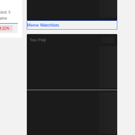
änd. 5
Kap.
KF
MF
LF
ahre
Meine Watchlists
9.11%
406 Mio.
Top / Flop