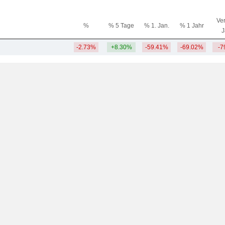
Ver
%
% 5 Tage
% 1. Jan.
% 1 Jahr
J
-2.73%
+8.30%
-59.41%
-69.02%
-7