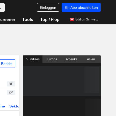
Einloggen
Ein Abo abschließen
creener
Tools
Top / Flop
Edition Schweiz
Indizes
Europa
Amerika
Asien
Bericht
RE
ZM
ine
Sektor
Derivate