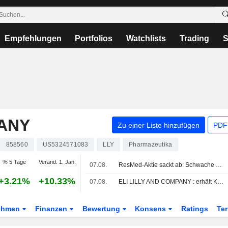
Empfehlungen
Portfolios
Watchlists
Trading
S
PANY
Zu einer Liste hinzufügen
PDF-
858560
US5324571083
LLY
Pharmazeutika
% 5 Tage
Veränd. 1. Jan.
07.08.
ResMed-Aktie sackt ab: Schwache Umsatzprognose für 2027 überlagert Gewinnüberraschung im Quartal
+3.21%
+10.33%
07.08.
ELI LILLY AND COMPANY : erhält Kaufen-Rating von Truist Securities
ehmen
Finanzen
Bewertung
Konsens
Ratings
Te