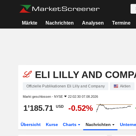
Märkte
Nachrichten
Analysen
Termine
ELI LILLY AND COM
Offizielle Publikationen Eli Lilly and Company
Aktien
Markt geschlossen -
NYSE
22:02:30 07.08.2026
1’185.71
-0.52%
USD
Übersicht
Kurse
Charts
Nachrichten
Untern