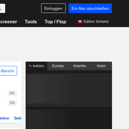
Einloggen
Ein Abo abschließen
creener
Tools
Top / Flop
Edition Schweiz
Indizes
Europa
Amerika
Asien
Bericht
RE
ZM
rmine
Sektor
Derivate
ETFs