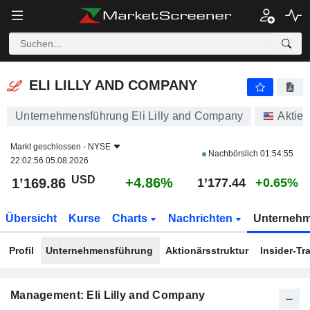
ELI LILLY AND COMPANY
1’169.86
$
+4.86%
ELI LILLY AND COMPANY
Unternehmensführung Eli Lilly and Company
Aktien
Markt geschlossen -
NYSE
Nachbörslich
01:54:55
22:02:56 05.08.2026
USD
+4.86%
1’169.86
1’177.44
+0.65%
Übersicht
Kurse
Charts
Nachrichten
Unterneh
Profil
Unternehmensführung
Aktionärsstruktur
Insider-Tr
Management: Eli Lilly and Company