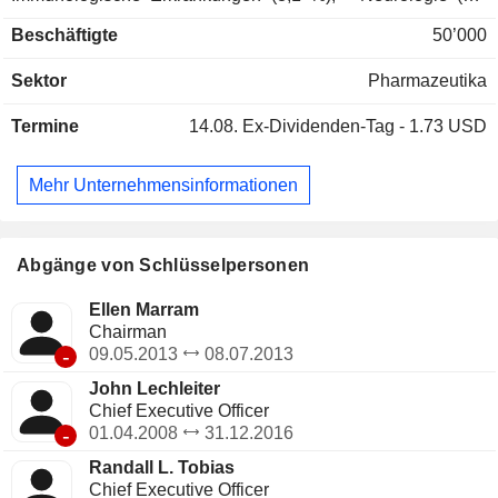
%): vor allem Medikamente zur Behandlung von
Beschäftigte
50’000
Depressionen und Schizophrenie; - Sonstiges (1,4 %). Der
Nettoumsatz verteilt sich geografisch wie folgt: Vereinigte
Sektor
Pharmazeutika
Staaten (66,7 %), Europa (17,7 %), Japan (3,2 %), China (3
%) und Sonstige (9,4 %).
Termine
14.08.
Ex-Dividenden-Tag - 1.73 USD
Mehr Unternehmensinformationen
Abgänge von Schlüsselpersonen
Ellen Marram
Chairman
-
09.05.2013
08.07.2013
John Lechleiter
Chief Executive Officer
-
01.04.2008
31.12.2016
Randall L. Tobias
Chief Executive Officer