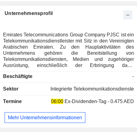
Unternehmensprofil
Emirates Telecommunications Group Company PJSC ist ein
Telekommunikationsdienstleister mit Sitz in den Vereinigten
Arabischen Emiraten. Zu den Hauptaktivitäten des
Unternehmens gehören die Bereitstellung von
Telekommunikationsdiensten, Medien und zugehöriger
Ausrüstung, einschließlich der Erbringung damit
verbundener Vertrags- und Beratungsdienste für
Beschäftigte
-
internationale Telekommunikationsunternehmen und
Konsortien. Das Unternehmen und seine
Sektor
Integrierte Telekommunikationsdienste
Tochtergesellschaften bieten Lösungen und
Dienstleistungen an, wie z.B. Informations- und
Termine
06:00
Ex-Dividenden-Tag - 0.475 AED
Kommunikationstechnologie (ICT), Festnetz-, Mobilfunk-
und Internetdienste, Sprach-, Daten- und
Konnektivitätsdienste, mobile und drahtlose Dienste,
Mehr Unternehmensinformationen
Zahlungs-, Sicherheits- und Nachrichtendienste sowie
digitale Lösungen. Zu den hundertprozentigen
Tochtergesellschaften des Unternehmens gehören unter