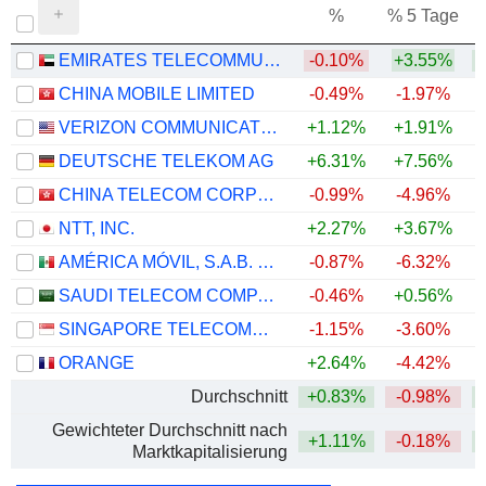
%
% 5 Tage
%
EMIRATES TELECOMMUNICATIONS GROUP COMPANY
-0.10%
+3.55%
+
CHINA MOBILE LIMITED
-0.49%
-1.97%
VERIZON COMMUNICATIONS, INC.
+1.12%
+1.91%
+
DEUTSCHE TELEKOM AG
+6.31%
+7.56%
CHINA TELECOM CORPORATION LIMITED
-0.99%
-4.96%
NTT, INC.
+2.27%
+3.67%
AMÉRICA MÓVIL, S.A.B. DE C.V.
-0.87%
-6.32%
+
SAUDI TELECOM COMPANY
-0.46%
+0.56%
SINGAPORE TELECOMMUNICATIONS LIMITED
-1.15%
-3.60%
ORANGE
+2.64%
-4.42%
+
Durchschnitt
+0.83%
-0.98%
Gewichteter Durchschnitt nach
+1.11%
-0.18%
Marktkapitalisierung