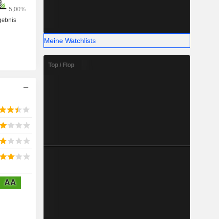
len unter
0, das IQ
Management
Meine Watchlists
Top / Flop
AA