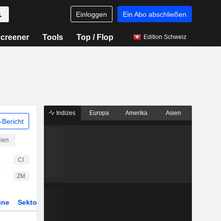
Einloggen
Ein Abo abschließen
creener
Tools
Top / Flop
Edition Schweiz
Indizes
Europa
Amerika
Asien
Bericht
gien
CI
ZM
ine
Sektor
Derivate
ETFs