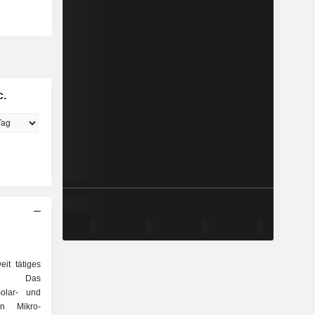
c.
it tätiges
men. Das
olar- und
on Mikro-