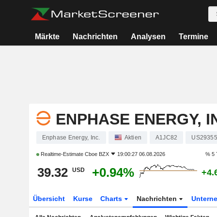
Märkte
Nachrichten
Analysen
Termine
ENPHASE ENERGY, I
Enphase Energy, Inc.
Aktien
A1JC82
US2935
Realtime-Estimate
Cboe BZX
19:00:27 06.08.2026
% 5 
39.32
+0.94%
USD
+4.
Übersicht
Kurse
Charts
Nachrichten
Untern