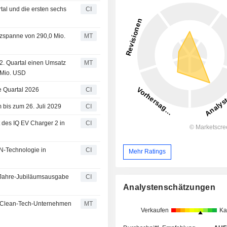
tal und die ersten sechs
CI
tzspanne von 290,0 Mio.
MT
2. Quartal einen Umsatz
MT
 Mio. USD
e Quartal 2026
CI
 bis zum 26. Juli 2029
CI
t des IQ EV Charger 2 in
CI
N-Technologie in
CI
Mehr Ratings
20-Jahre-Jubiläumsausgabe
CI
Analystenschätzungen
i Clean-Tech-Unternehmen
MT
Verkaufen
Ka