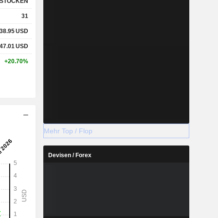
STOCKEN
31
38.95
USD
47.01
USD
+20.70%
Mehr Top / Flop
Devisen / Forex