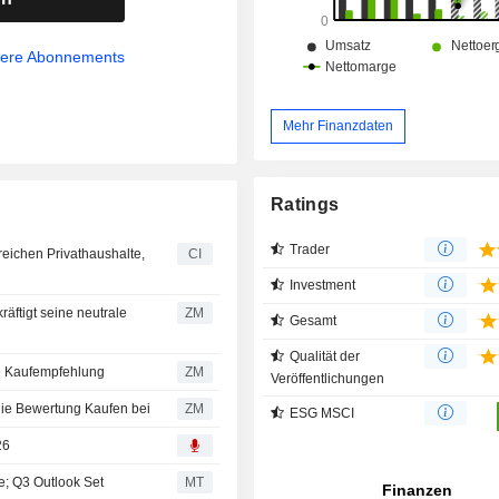
Produkten des Unternehmens zäh
anderem das IQ PowerPack 150
Balcony Solar System, IQ Energy 
sere Abonnements
und IQ EV-Ladegeräte.
Mehr Finanzdaten
Ratings
Trader
reichen Privathaushalte,
CI
Investment
ZM
Gesamt
Qualität der
tigt seine Kaufempfehlung
ZM
Veröffentlichungen
ts behält die Bewertung Kaufen bei
ZM
ESG MSCI
26
; Q3 Outlook Set
MT