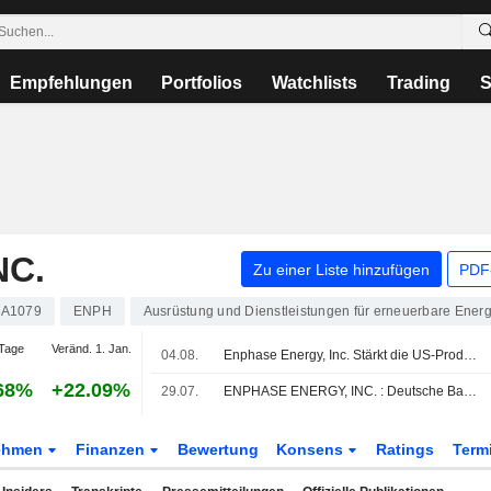
Empfehlungen
Portfolios
Watchlists
Trading
S
NC.
Zu einer Liste hinzufügen
PDF-
5A1079
ENPH
Ausrüstung und Dienstleistungen für erneuerbare Ener
Tage
Veränd. 1. Jan.
04.08.
Enphase Energy, Inc. Stärkt die US-Produktion in den Bereichen Privathaushalte, Gewerbe und KI-Infrastruktur
68%
+22.09%
29.07.
ENPHASE ENERGY, INC. : Deutsche Bank Securities bekräftigt seine neutrale Bewertung
ehmen
Finanzen
Bewertung
Konsens
Ratings
Term