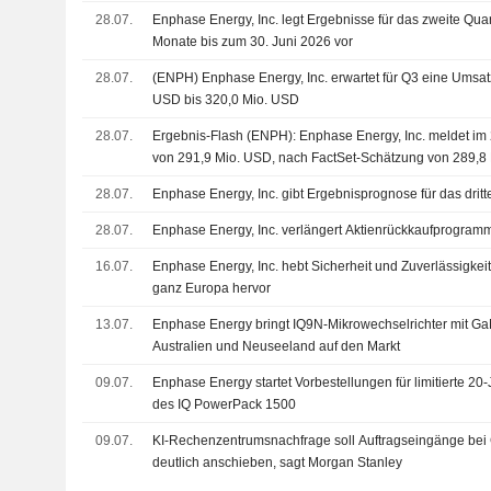
28.07.
Enphase Energy, Inc. legt Ergebnisse für das zweite Quar
Monate bis zum 30. Juni 2026 vor
28.07.
(ENPH) Enphase Energy, Inc. erwartet für Q3 eine Umsa
USD bis 320,0 Mio. USD
28.07.
Ergebnis-Flash (ENPH): Enphase Energy, Inc. meldet im 
von 291,9 Mio. USD, nach FactSet-Schätzung von 289,8
28.07.
Enphase Energy, Inc. gibt Ergebnisprognose für das dritt
28.07.
Enphase Energy, Inc. verlängert Aktienrückkaufprogramm
16.07.
Enphase Energy, Inc. hebt Sicherheit und Zuverlässigkei
ganz Europa hervor
13.07.
Enphase Energy bringt IQ9N-Mikrowechselrichter mit Ga
Australien und Neuseeland auf den Markt
09.07.
Enphase Energy startet Vorbestellungen für limitierte 
des IQ PowerPack 1500
09.07.
KI-Rechenzentrumsnachfrage soll Auftragseingänge be
deutlich anschieben, sagt Morgan Stanley