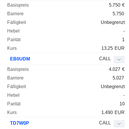
5.750
€
5.750
Unbegrenzt
-
1
13.25
EUR
CALL
EB0UDM
4.027
€
5.027
Unbegrenzt
-
10
1.490
EUR
CALL
TD7W0P