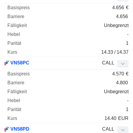
4.656
€
4.656
Unbegrenzt
-
1
14.33 / 14.37
VN58PC
CALL
4.570
€
4.800
Unbegrenzt
-
1
14.40
EUR
VN58PD
CALL