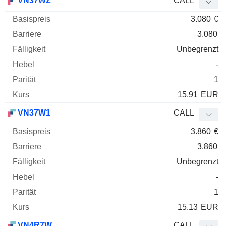
VN37WZ
CALL
3.080
€
3.080
Unbegrenzt
-
1
15.91
EUR
VN37W1
CALL
3.860
€
3.860
Unbegrenzt
-
1
15.13
EUR
VN4R7W
CALL