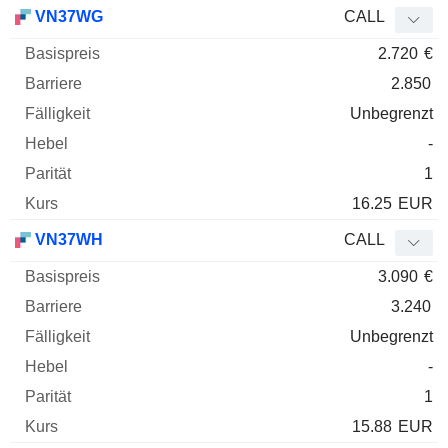
Basispreis
Barriere
Fälligkeit
Elastizität
VN37WG
CALL
WKN
Typ
Paritä
2.720
€
2.850
Unbegrenzt
-
1
16.25
EUR
VN37WH
CALL
3.090
€
3.240
Unbegrenzt
-
1
15.88
EUR