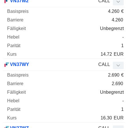
VN37W2
CALL
4.260
€
4.260
Unbegrenzt
-
1
14.72
EUR
VN37WY
CALL
2.690
€
2.690
Unbegrenzt
-
1
16.30
EUR