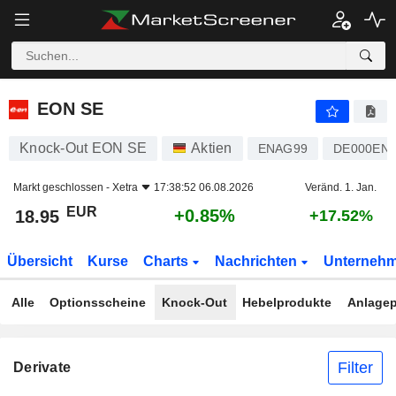
EON SE
18.95
€
+0.85%
EON SE
Knock-Out EON SE
Aktien
ENAG99
DE000EN
Markt geschlossen -
Xetra
17:38:52 06.08.2026
Veränd. 1. Jan.
EUR
+0.85%
18.95
+17.52%
Übersicht
Kurse
Charts
Nachrichten
Unterneh
Alle
Optionsscheine
Knock-Out
Hebelprodukte
Anlagep
Filter
Derivate