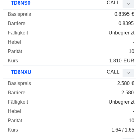
CALL
TD6NS0
0.8395
€
0.8395
Unbegrenzt
-
10
1.810
EUR
CALL
TD6NXU
2.580
€
2.580
Unbegrenzt
-
10
1.64 / 1.65