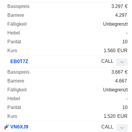
3.297
€
4.297
Unbegrenzt
-
10
1.560
EUR
CALL
EB0T7Z
3.667
€
4.667
Unbegrenzt
-
10
1.520
EUR
VN6XJ9
CALL