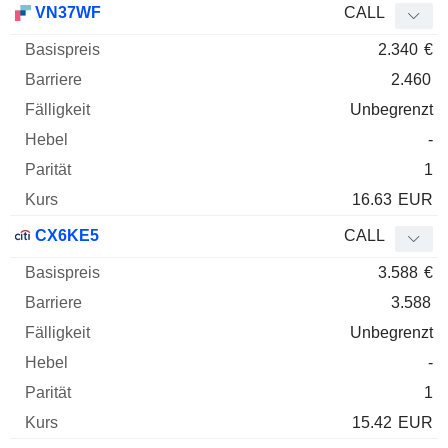
VN37WF
CALL
2.340
€
2.460
Unbegrenzt
-
1
16.63
EUR
CX6KE5
CALL
3.588
€
3.588
Unbegrenzt
-
1
15.42
EUR