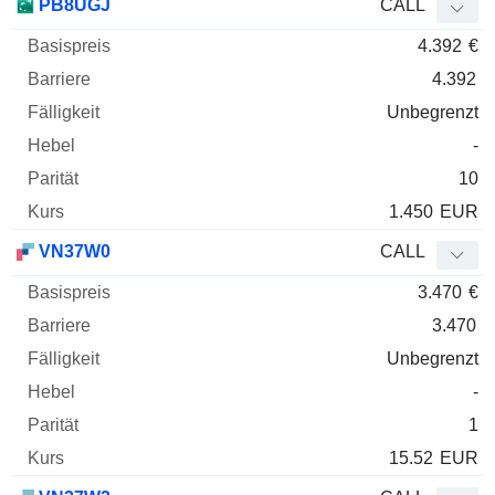
PB8UGJ
CALL
4.392
€
4.392
Unbegrenzt
-
10
1.450
EUR
VN37W0
CALL
3.470
€
3.470
Unbegrenzt
-
1
15.52
EUR