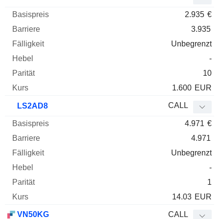
2.935
€
3.935
Unbegrenzt
-
10
1.600
EUR
CALL
LS2AD8
4.971
€
4.971
Unbegrenzt
-
1
14.03
EUR
VN50KG
CALL