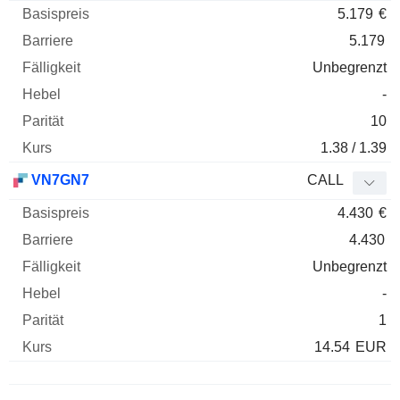
5.179
€
5.179
Unbegrenzt
-
10
1.38 / 1.39
VN7GN7
CALL
4.430
€
4.430
Unbegrenzt
-
1
14.54
EUR