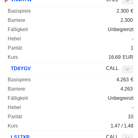
2.300
€
2.300
Unbegrenzt
-
1
16.69
EUR
CALL
TD6YGV
4.263
€
4.263
Unbegrenzt
-
10
1.47 / 1.48
CALL
LS17XP