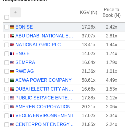
Price to
KGV (N)
Book (N)
EON SE
17.26x
2.42x
ABU DHABI NATIONAL ENERGY COMPANY
37.07x
2.81x
NATIONAL GRID PLC
13.41x
1.44x
ENGIE
14.02x
1.74x
SEMPRA
16.64x
1.79x
RWE AG
21.36x
1.01x
ACWA POWER COMPANY
58.61x
4.49x
DUBAI ELECTRICITY AND WATER AUTHORITY
16.66x
1.53x
PUBLIC SERVICE ENTERPRISE GROUP, INC.
17.88x
2.12x
AMEREN CORPORATION
20.21x
2.06x
VEOLIA ENVIRONNEMENT
17.02x
2.34x
CENTERPOINT ENERGY, INC.
21.85x
2.24x