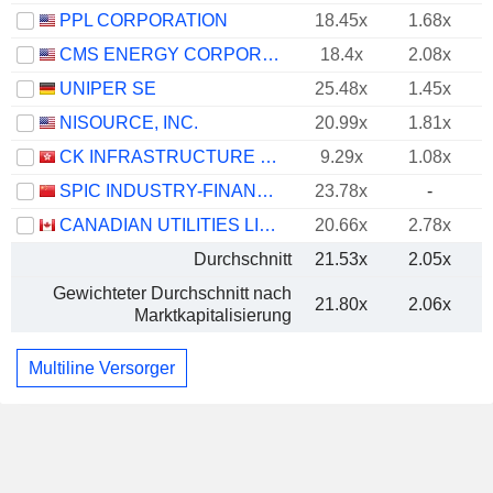
PPL CORPORATION
18.45x
1.68x
CMS ENERGY CORPORATION
18.4x
2.08x
UNIPER SE
25.48x
1.45x
NISOURCE, INC.
20.99x
1.81x
CK INFRASTRUCTURE HOLDINGS LIMITED
9.29x
1.08x
SPIC INDUSTRY-FINANCE HOLDINGS CO., LTD.
23.78x
-
CANADIAN UTILITIES LIMITED
20.66x
2.78x
Durchschnitt
21.53x
2.05x
Gewichteter Durchschnitt nach
21.80x
2.06x
Marktkapitalisierung
Multiline Versorger