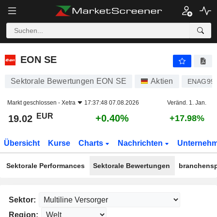
EON SE
19.02
€
+0.40%
EON SE
Sektorale Bewertungen EON SE
Aktien
ENAG99
Markt geschlossen -
Xetra
17:37:48 07.08.2026
Veränd. 1. Jan.
EUR
+0.40%
19.02
+17.98%
Übersicht
Kurse
Charts
Nachrichten
Unterneh
Sektorale Performances
Sektorale Bewertungen
branchensp
Sektor:
Region: