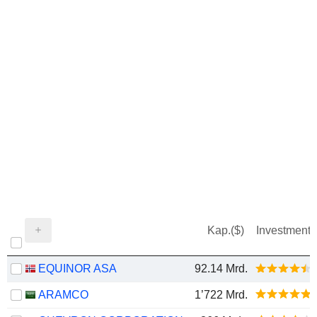
Kap.($)
Investment
EQUINOR ASA
92.14 Mrd.
ARAMCO
1’722 Mrd.