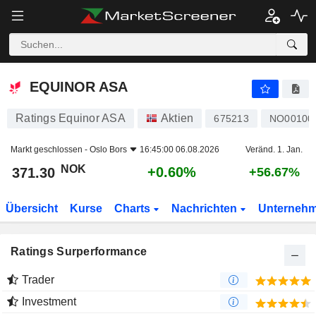
EQUINOR ASA
371.30
kr
+0.60%
EQUINOR ASA
Ratings Equinor ASA
Aktien
675213
NO00100
Markt geschlossen -
Oslo Bors
16:45:00 06.08.2026
Veränd. 1. Jan.
NOK
+0.60%
371.30
+56.67%
Übersicht
Kurse
Charts
Nachrichten
Unterneh
Ratings Surperformance
Trader
Investment