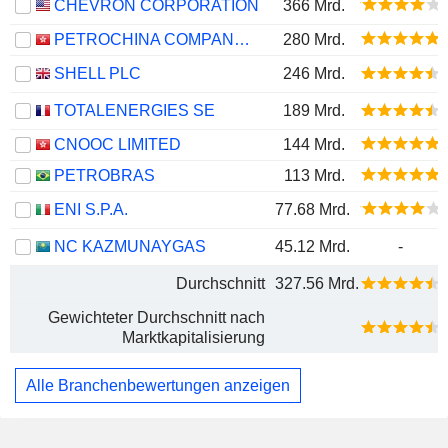
CHEVRON CORPORATION
366 Mrd.
PETROCHINA COMPANY LIMITED
280 Mrd.
SHELL PLC
246 Mrd.
TOTALENERGIES SE
189 Mrd.
CNOOC LIMITED
144 Mrd.
PETROBRAS
113 Mrd.
ENI S.P.A.
77.68 Mrd.
NC KAZMUNAYGAS
45.12 Mrd.
-
Durchschnitt
327.56 Mrd.
Gewichteter Durchschnitt nach
Marktkapitalisierung
Alle Branchenbewertungen anzeigen