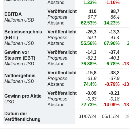
Abstand
1.33%
-1.16%
Veröffentlicht
110
98,7
EBITDA
Prognose
67,7
86,4
Millionen USD
Abstand
62.53%
14.23%
Betriebsergebnis
Veröffentlicht
-26,3
-13,3
(EBIT)
Prognose
-59,1
-41,4
Millionen USD
Abstand
55.56%
67.96%
Gewinn vor
Veröffentlicht
-14,3
-37,4
Steuern (EBT)
Prognose
-62,1
-40,1
Millionen USD
Abstand
76.88%
6.78%
-1
Veröffentlicht
-15,8
-38,2
Nettoergebnis
Prognose
-61,8
-37,9
Millionen USD
Abstand
74.4%
-0.79%
-1
Veröffentlicht
-0,09
-0,21
Gewinn pro Aktie
Prognose
-0,33
-0,18
USD
Abstand
72.73%
-14.09%
-1
Datum der
31/07/24
05/11/24
1
Veröffentlichung