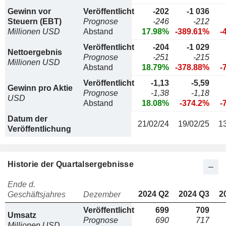
Gewinn vor
Veröffentlicht
-202
-1 036
Steuern (EBT)
Prognose
-246
-212
Millionen USD
Abstand
17.98%
-389.61%
-
Veröffentlicht
-204
-1 029
Nettoergebnis
Prognose
-251
-215
Millionen USD
Abstand
18.79%
-378.88%
-
Veröffentlicht
-1,13
-5,59
Gewinn pro Aktie
Prognose
-1,38
-1,18
USD
Abstand
18.08%
-374.2%
-
Datum der
21/02/24
19/02/25
1
Veröffentlichung
Historie der Quartalsergebnisse
Ende d.
2024 Q2
2024 Q3
2
Geschäftsjahres
Dezember
Veröffentlicht
699
709
Umsatz
Prognose
690
717
Millionen USD