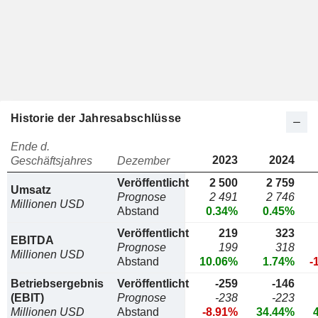
Historie der Jahresabschlüsse
Ende d.
2023
2024
Geschäftsjahres
Dezember
Veröffentlicht
2 500
2 759
Umsatz
Prognose
2 491
2 746
Millionen USD
Abstand
0.34%
0.45%
Veröffentlicht
219
323
EBITDA
Prognose
199
318
Millionen USD
Abstand
10.06%
1.74%
-
Betriebsergebnis
Veröffentlicht
-259
-146
(EBIT)
Prognose
-238
-223
Millionen USD
Abstand
-8.91%
34.44%