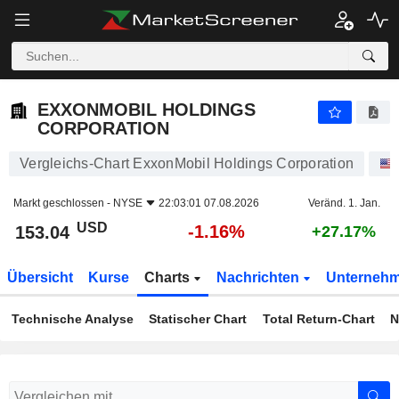
EXXONMOBIL HOLDINGS CORPORATION
153.04
$
-1.16%
EXXONMOBIL HOLDINGS
CORPORATION
Vergleichs-Chart ExxonMobil Holdings Corporation
Markt geschlossen -
NYSE
22:03:01 07.08.2026
Veränd. 1. Jan.
USD
-1.16%
153.04
+27.17%
Übersicht
Kurse
Charts
Nachrichten
Unterneh
Technische Analyse
Statischer Chart
Total Return-Chart
N