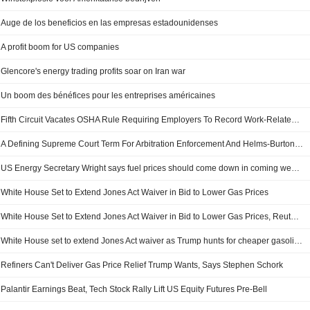
Auge de los beneficios en las empresas estadounidenses
A profit boom for US companies
Glencore's energy trading profits soar on Iran war
Un boom des bénéfices pour les entreprises américaines
Fifth Circuit Vacates OSHA Rule Requiring Employers To Record Work-Related Mental Illnesses
A Defining Supreme Court Term For Arbitration Enforcement And Helms-Burton Claims
US Energy Secretary Wright says fuel prices should come down in coming weeks
White House Set to Extend Jones Act Waiver in Bid to Lower Gas Prices
White House Set to Extend Jones Act Waiver in Bid to Lower Gas Prices, Reuters Reports
White House set to extend Jones Act waiver as Trump hunts for cheaper gasoline
Refiners Can't Deliver Gas Price Relief Trump Wants, Says Stephen Schork
Palantir Earnings Beat, Tech Stock Rally Lift US Equity Futures Pre-Bell