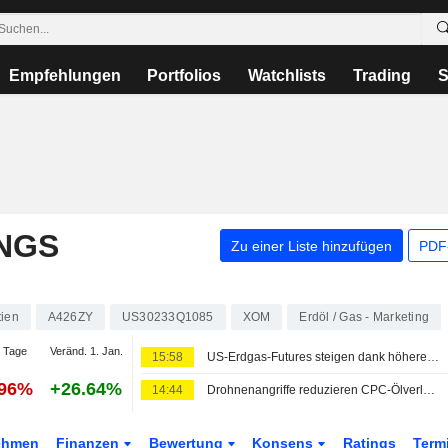
Empfehlungen
Portfolios
Watchlists
Trading
S
NGS
Zu einer Liste hinzufügen
PDF-
tien
A426ZY
US30233Q1085
XOM
Erdöl / Gas - Marketing
 Tage
Veränd. 1. Jan.
15:58
US-Erdgas-Futures steigen dank höherer LNG-Exportströme
.96%
+26.64%
14:44
Drohnenangriffe reduzieren CPC-Ölverladungen im Juli um ein Fünftel, sagen Quellen
ehmen
Finanzen
Bewertung
Konsens
Ratings
Term