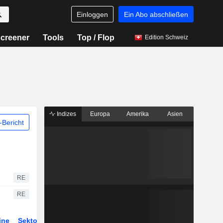
Einloggen
Ein Abo abschließen
creener
Tools
Top / Flop
Edition Schweiz
Indizes
Europa
Amerika
Asien
Bericht
RE
RE
ine
Sektor
Derivate
ETFs