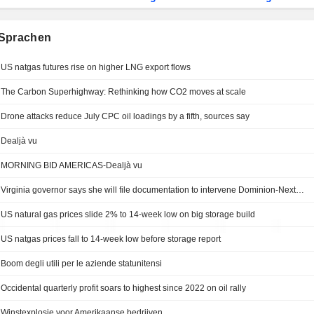
Sprachen
US natgas futures rise on higher LNG export flows
The Carbon Superhighway: Rethinking how CO2 moves at scale
Drone attacks reduce July CPC oil loadings by a fifth, sources say
Dealjà vu
MORNING BID AMERICAS-Dealjà vu
Virginia governor says she will file documentation to intervene Dominion-NextEra merger
US natural gas prices slide 2% to 14-week low on big storage build
US natgas prices fall to 14-week low before storage report
Boom degli utili per le aziende statunitensi
Occidental quarterly profit soars to highest since 2022 on oil rally
Winstexplosie voor Amerikaanse bedrijven