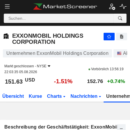
EXXONMOBIL HOLDINGS CORPORATION
151.63
$
-1.51%
EXXONMOBIL HOLDINGS
CORPORATION
Unternehmen ExxonMobil Holdings Corporation
Akt
Markt geschlossen -
NYSE
Vorbörslich
13:56:19
22:03:35 05.08.2026
USD
-1.51%
151.63
152.76
+0.74%
Übersicht
Kurse
Charts
Nachrichten
Unterneh
Beschreibung der Geschäftstätigkeit: ExxonMobil