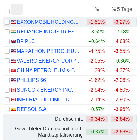
%
% 5 Tage
%
EXXONMOBIL HOLDINGS CORPORATION
-1.51%
-3.27%
+
RELIANCE INDUSTRIES LTD
+3.52%
+2.48%
BP PLC
+0.64%
-4.68%
+
MARATHON PETROLEUM CORPORATION
-4.75%
-3.55%
+
VALERO ENERGY CORPORATION
-2.05%
+0.36%
+
CHINA PETROLEUM & CHEMICAL CORPORATION
-1.39%
-4.37%
PHILLIPS 66
-1.62%
-2.06%
+
SUNCOR ENERGY INC.
-2.94%
-4.80%
+
IMPERIAL OIL LIMITED
-2.14%
-2.90%
+
REPSOL S.A.
+0.57%
-3.96%
+
Durchschnitt
-0.34%
-2.64%
+
Gewichteter Durchschnitt nach
+0.37%
-2.66%
+
Marktkapitalisierung