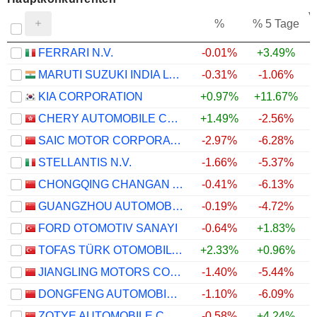
V
%
% 5 Tage
FERRARI N.V.
-0.01%
+3.49%
MARUTI SUZUKI INDIA LTD
-0.31%
-1.06%
KIA CORPORATION
+0.97%
+11.67%
CHERY AUTOMOBILE CO., LTD.
+1.49%
-2.56%
SAIC MOTOR CORPORATION LIMITED
-2.97%
-6.28%
STELLANTIS N.V.
-1.66%
-5.37%
CHONGQING CHANGAN AUTOMOBILE COMPANY LIMITED
-0.41%
-6.13%
GUANGZHOU AUTOMOBILE GROUP CO., LTD.
-0.19%
-4.72%
FORD OTOMOTIV SANAYI
-0.64%
+1.83%
TOFAS TÜRK OTOMOBIL FABRIKASI ANONIM SIRKETI
+2.33%
+0.96%
JIANGLING MOTORS CORPORATION, LTD.
-1.40%
-5.44%
DONGFENG AUTOMOBILE CO. LTD
-1.10%
-6.09%
ZOTYE AUTOMOBILE CO., LTD
-0.58%
+4.24%