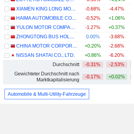
XIAMEN KING LONG MOTOR GROUP CO., LTD.
-0.68%
-4.47%
HAIMA AUTOMOBILE CO.,LTD
-0.52%
+1.06%
YULON MOTOR COMPANY LTD.
-1.27%
+0.37%
ZHONGTONG BUS HOLDING CO.,LTD
0.00%
-3.68%
CHINA MOTOR CORPORATION
+0.20%
-2.68%
NISSAN SHATAI CO., LTD.
+0.86%
-6.20%
Durchschnitt
-0.31%
-2.53%
Gewichteter Durchschnitt nach
-0.17%
+0.02%
Marktkapitalisierung
Automobile & Multi-Utility-Fahrzeuge