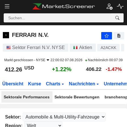
FERRARI N.V.
412.26
$
+1.22%
FERRARI N.V.
Sektor Ferrari N.V. NYSE
Aktien
A2ACKK
N
Markt geschlossen -
NYSE
22:00:02 07.08.2026
Nachbörslich
00:07:39
USD
+1.22%
412.26
406.22
-1.47%
Übersicht
Kurse
Charts
Nachrichten
Unterneh
Sektorale Performances
Sektorale Bewertungen
branchensp
Sektor:
Region: