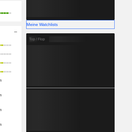
Meine Watchlists
Top / Flop
n
n
n
n