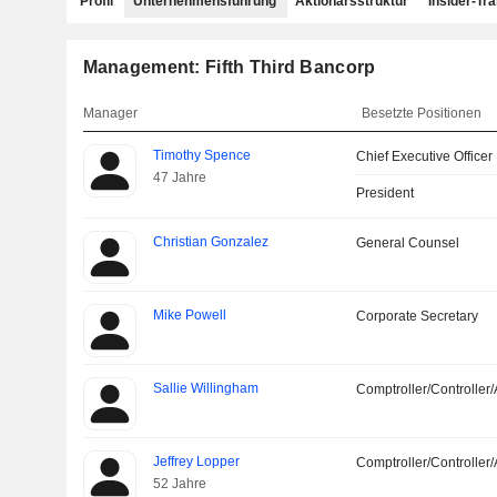
Profil
Unternehmensführung
Aktionärsstruktur
Insider-Tr
Management: Fifth Third Bancorp
Manager
Besetzte Positionen
Timothy Spence
Chief Executive Officer
47 Jahre
President
Christian Gonzalez
General Counsel
Mike Powell
Corporate Secretary
Sallie Willingham
Comptroller/Controller/
Jeffrey Lopper
Comptroller/Controller/
52 Jahre