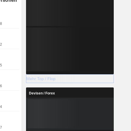
ersonen
en Staaten
18
22
15
Mehr Top / Flop
16
Devisen / Forex
14
07