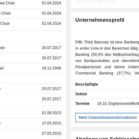
ee Chair
01.04.2024
 Chair
01.04.2024
Unternehmensprofil
 Chair
01.04.2024
Fifth Third Bancorp ist eine Banken
tee
20.07.2017
in erster Linie in drei Bereichen tätig ist: - R
Banking (59,3% des Nettozinsertrags
20.07.2017
von Bankprodukten und -dienstlei
Privatpersonen und kleine Unter
air
19.12.2006
Commercial Banking (37,7%): Ve
Bank- und Finanzprodukte
Beschäftigte
dienstleistungen an mittlere 
e
20.07.2017
Unternehmen, staatliche Einrich
Sektor
Freiberufler; - Wertpapierdienstleistungen (3%):
20.07.2017
Termine
19.10.
Ergebnisveröffentlichun
Anlageberatung, Vermögensver
Maklerdienste usw. Ende 2024 verfügte die
01.09.2023
Gruppe über 167,2 Milliarde
Mehr Unternehmensinformationen
laufenden Einlagen und 117,6 Mill
e
27.05.2015
an laufenden Krediten. Die Produkte und
27.05.2015
Dienstleistungen werden über ein Ne