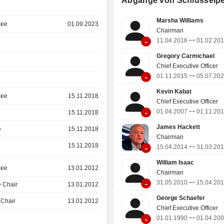
Abgänge von Schlüsselp
1.089 Bankzentren in den Vereinigt
vertrieben.
Marsha Williams
tee
01.09.2023
Chairman
-
11.04.2016
01.02.20
Gregory Carmichael
Chief Executive Officer
-
01.11.2015
05.07.20
Kevin Kabat
tee
15.11.2018
Chief Executive Officer
-
01.04.2007
01.11.20
15.11.2018
James Hackett
e
15.11.2018
Chairman
15.11.2018
-
15.04.2014
31.03.20
William Isaac
tee
13.01.2012
Chairman
-
31.05.2010
15.04.20
 Chair
13.01.2012
George Schaefer
 Chair
13.01.2012
Chief Executive Officer
-
01.01.1990
01.04.20