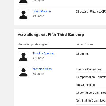
53 Jahre
Bryan Preston
Director of Finance/CF
49 Jahre
Verwaltungsrat: Fifth Third Bancorp
Verwaltungsratsmitglied
Ausschüsse
Timothy Spence
Chairman
47 Jahre
Nicholas Akins
Finance Committee
65 Jahre
Compensation Commit
HR Committee
Governance Committe
Nominating Committee