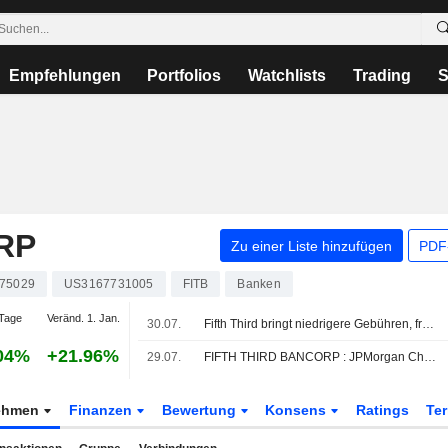
Empfehlungen
Portfolios
Watchlists
Trading
S
RP
Zu einer Liste hinzufügen
PDF-
75029
US3167731005
FITB
Banken
Tage
Veränd. 1. Jan.
30.07.
Fifth Third bringt niedrigere Gebühren, frühere Gehaltsgutschriften und neue Alltagsbanking-Vorteile für Comerica-Kunden
04%
+21.96%
29.07.
FIFTH THIRD BANCORP : JPMorgan Chase bekräftigt seine Kaufempfehlung
ehmen
Finanzen
Bewertung
Konsens
Ratings
Te