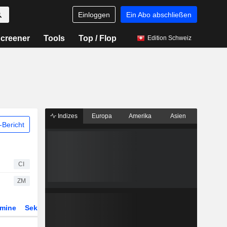
Einloggen
Ein Abo abschließen
creener
Tools
Top / Flop
Edition Schweiz
Indizes
Europa
Amerika
Asien
Bericht
CI
ZM
rmine
Sektor
Derivate
ETFs