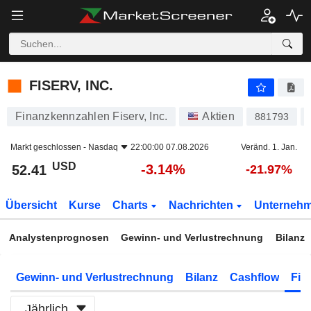
FISERV, INC.
52.41
$
-3.14%
FISERV, INC.
Finanzkennzahlen Fiserv, Inc.
Aktien
881793
Markt geschlossen -
Nasdaq
22:00:00 07.08.2026
Veränd. 1. Jan.
USD
-3.14%
52.41
-21.97%
Übersicht
Kurse
Charts
Nachrichten
Unterneh
Analystenprognosen
Gewinn- und Verlustrechnung
Bilanz
Gewinn- und Verlustrechnung
Bilanz
Cashflow
Fin
Jährlich