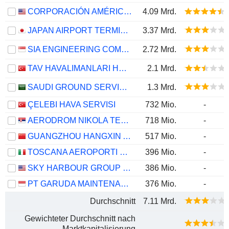
CORPORACIÓN AMÉRICA AIRPORTS S.A.
4.09 Mrd.
JAPAN AIRPORT TERMINAL CO., LTD.
3.37 Mrd.
SIA ENGINEERING COMPANY LIMITED
2.72 Mrd.
TAV HAVALIMANLARI HOLDING
2.1 Mrd.
SAUDI GROUND SERVICES COMPANY
1.3 Mrd.
ÇELEBI HAVA SERVISI
732 Mio.
-
AERODROM NIKOLA TESLA A.D.
718 Mio.
-
GUANGZHOU HANGXIN AVIATION TECHNOLOGY CO., LTD.
517 Mio.
-
TOSCANA AEROPORTI S.P.A.
396 Mio.
-
SKY HARBOUR GROUP CORPORATION
386 Mio.
-
PT GARUDA MAINTENANCE FACILITY AERO ASIA TBK
376 Mio.
-
Durchschnitt
7.11 Mrd.
Gewichteter Durchschnitt nach
Marktkapitalisierung