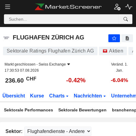
FLUGHAFEN ZÜRICH AG
236.60
CHF
-0.42%
FLUGHAFEN ZÜRICH AG
Sektorale Ratings Flughafen Zürich AG
Aktien
A
Markt geschlossen -
Swiss Exchange
Veränd. 1.
17:30:53 07.08.2026
Jan.
CHF
-0.42%
236.60
-6.04%
Übersicht
Kurse
Charts
Nachrichten
Unterneh
Sektorale Performances
Sektorale Bewertungen
branchensp
Sektor: