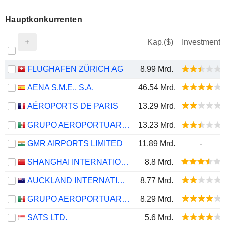
Hauptkonkurrenten
Kap.($)
Investment
FLUGHAFEN ZÜRICH AG
8.99 Mrd.
AENA S.M.E., S.A.
46.54 Mrd.
AÉROPORTS DE PARIS
13.29 Mrd.
GRUPO AEROPORTUARIO DEL PACÍFICO, S.A.B. DE C.V.
13.23 Mrd.
GMR AIRPORTS LIMITED
11.89 Mrd.
-
SHANGHAI INTERNATIONAL AIRPORT CO., LTD.
8.8 Mrd.
AUCKLAND INTERNATIONAL AIRPORT LIMITED
8.77 Mrd.
GRUPO AEROPORTUARIO DEL SURESTE, S. A. B. DE C. V.
8.29 Mrd.
SATS LTD.
5.6 Mrd.