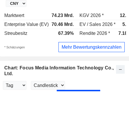
Marktwert
74.23 Mrd.
KGV 2026 *
12.2
Enterprise Value (EV)
70.46 Mrd.
EV / Sales 2026 *
5.
Streubesitz
67.39%
Rendite 2026 *
7.18
Mehr Bewertungskennzahlen
* Schätzungen
Chart: Focus Media Information Technology Co.,
Ltd.