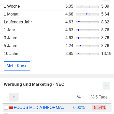
1 Woche
5.05
5.39
1 Monat
4.68
5.64
Laufendes Jahr
4.63
8.32
1 Jahr
4.63
8.76
3 Jahre
4.63
8.76
5 Jahre
4.24
8.76
10 Jahre
3.85
13.19
Mehr Kurse
Werbung und Marketing - NEC
%
% 5 Tage
%
FOCUS MEDIA INFORMATION TECHNOLOGY CO., LTD.
0.00%
-8.54%