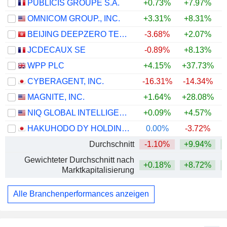
PUBLICIS GROUPE S.A.
+0.73%
+7.97%
+
OMNICOM GROUP., INC.
+3.31%
+8.31%
+
BEIJING DEEPZERO TECHNOLOGY CO., LTD.
-3.68%
+2.07%
JCDECAUX SE
-0.89%
+8.13%
+
WPP PLC
+4.15%
+37.73%
+
CYBERAGENT, INC.
-16.31%
-14.34%
MAGNITE, INC.
+1.64%
+28.08%
+
NIQ GLOBAL INTELLIGENCE PLC
+0.09%
+4.57%
HAKUHODO DY HOLDINGS INC
0.00%
-3.72%
Durchschnitt
-1.10%
+9.94%
Gewichteter Durchschnitt nach
+0.18%
+8.72%
+
Marktkapitalisierung
Alle Branchenperformances anzeigen