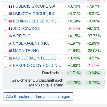
PUBLICIS GROUPE S.A.
+0.73%
+7.97%
+
OMNICOM GROUP., INC.
+3.31%
+8.31%
+
BEIJING DEEPZERO TECHNOLOGY CO., LTD.
+4.14%
+9.98%
JCDECAUX SE
-0.89%
+8.13%
+
WPP PLC
+4.15%
+37.73%
CYBERAGENT, INC.
+1.97%
+2.99%
MAGNITE, INC.
+1.64%
+28.08%
+
NIQ GLOBAL INTELLIGENCE PLC
+0.09%
+4.57%
HAKUHODO DY HOLDINGS INC
+1.93%
-4.64%
Durchschnitt
+1.71%
+9.94%
Gewichteter Durchschnitt nach
+1.75%
+8.72%
+
Marktkapitalisierung
Alle Branchenperformances anzeigen