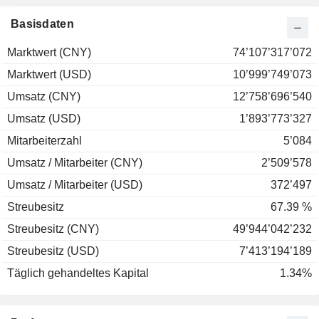
Basisdaten
Marktwert (CNY)
74’107’317’072
Marktwert (USD)
10’999’749’073
Umsatz (CNY)
12’758’696’540
Umsatz (USD)
1’893’773’327
Mitarbeiterzahl
5’084
Umsatz / Mitarbeiter (CNY)
2’509’578
Umsatz / Mitarbeiter (USD)
372’497
Streubesitz
67.39 %
Streubesitz (CNY)
49’944’042’232
Streubesitz (USD)
7’413’194’189
Täglich gehandeltes Kapital
1.34%