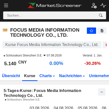
FOCUS MEDIA INFORMATION TECHNOLOGY CO., LTD.
5.14
FOCUS MEDIA INFORMATION
TECHNOLOGY CO., LTD.
Kurse Focus Media Information Technology Co., Ltd.
Schlusskurs
Shenzhen S.E.
07.08.2026
Veränd. 1. Jan.
CNY
0.00%
5.140
-30.26%
Übersicht
Kurse
Charts
Nachrichten
Unterneh
5-Tages-Kurse: Focus Media Information
Technology Co., Ltd.
Schlusskurs Shenzhen S.E.
03.08.2026
04.08.2026
05.08.2026
06.