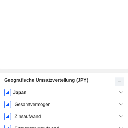
Geografische Umsatzverteilung (JPY)
Ende d.
Japan
Geschäftsjahres:
März
Gesamtvermögen
Zinsaufwand