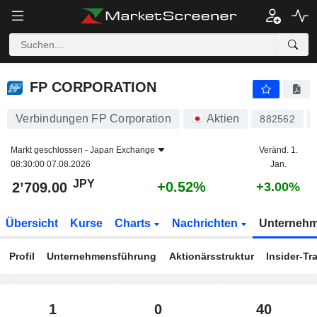
FP CORPORATION
2’709.00
¥
+0.52%
FP CORPORATION
Verbindungen FP Corporation
Aktien
882562
Markt geschlossen -
Japan Exchange
Veränd. 1.
08:30:00 07.08.2026
Jan.
JPY
+0.52%
2’709.00
+3.00%
Übersicht
Kurse
Charts
Nachrichten
Unterneh
Profil
Unternehmensführung
Aktionärsstruktur
Insider-Tr
1
0
40