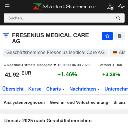
FRESENIUS MEDICAL CARE AG
41.92
€
+1.46%
FRESENIUS MEDICAL CARE
AG
Geschäftsbereiche Fresenius Medical Care AG
Akti
Realtime-Estimate
Tradegate
16:28:33 06.08.2026
Veränd. 1. Jan.
EUR
+1.46%
41.92
+3.29%
Übersicht
Kurse
Charts
Nachrichten
Unterneh
Analystenprognosen
Gewinn- und Verlustrechnung
Bilanz
Umsatz 2025 nach Geschäftsbereichen