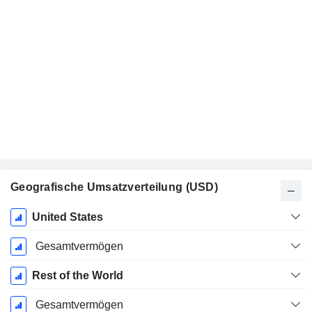
Geografische Umsatzverteilung (USD)
Ende d.
United States
Geschäftsjahres:
Dezember
Gesamtvermögen
Rest of the World
Gesamtvermögen