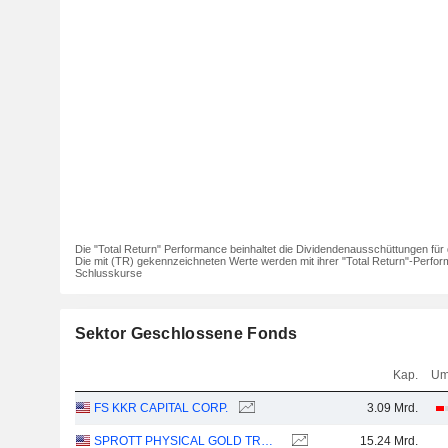
Die "Total Return" Performance beinhaltet die Dividendenausschüttungen für 
Die mit (TR) gekennzeichneten Werte werden mit ihrer "Total Return"-Perfor
Schlusskurse
Sektor Geschlossene Fonds
Kap.
Um
FS KKR CAPITAL CORP.
3.09 Mrd.
SPROTT PHYSICAL GOLD TRUST
15.24 Mrd.