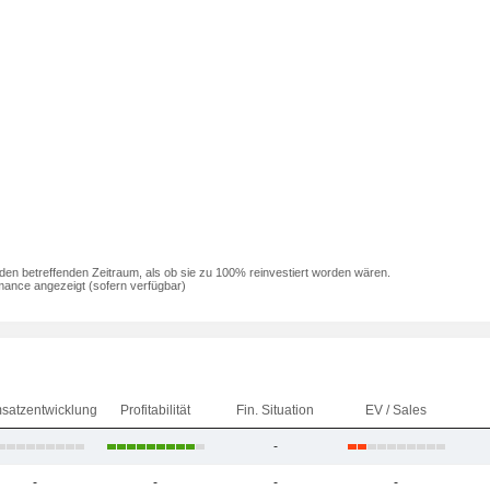
den betreffenden Zeitraum, als ob sie zu 100% reinvestiert worden wären.
mance angezeigt (sofern verfügbar)
satzentwicklung
Profitabilität
Fin. Situation
EV / Sales
-
-
-
-
-