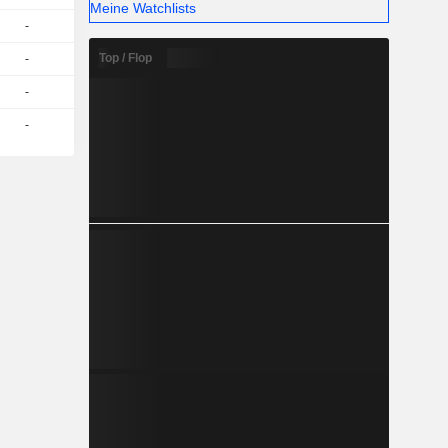
Meine Watchlists
-
Top / Flop
-
-
-