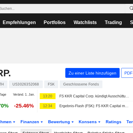
Empfehlungen
Portfolios
Watchlists
Trading
S
P.
Zu einer Liste hinzufügen
PDF-
TH
US3026352068
FSK
Geschlossene Fonds
Tage
Veränd. 1. Jan.
13:20
FS KKR Capital Corp. kündigt Ausschüttung für das dritte Quartal 2026 an, zahlbar am oder um den 2. Oktober 2026
70%
-25.46%
12:34
Ergebnis-Flash (FSK): FS KKR Capital meldet im 2. Quartal ein bereinigtes Nettoanlageergebnis von 0,43 USD je Aktie
ehmen
Finanzen
Bewertung
Konsens
Ratings
Te