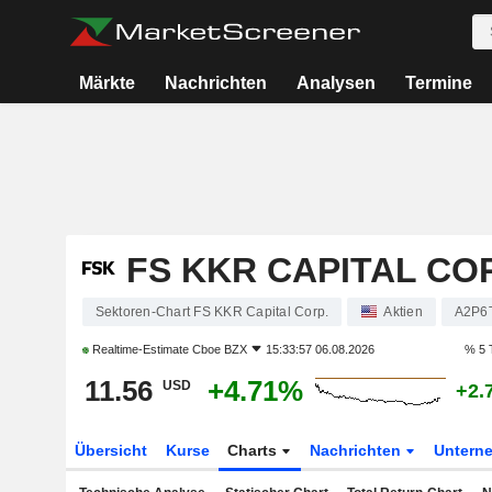
Märkte
Nachrichten
Analysen
Termine
FS KKR CAPITAL COR
Sektoren-Chart FS KKR Capital Corp.
Aktien
A2P6
Realtime-Estimate
Cboe BZX
15:33:57 06.08.2026
% 5 
11.56
+4.71%
USD
+2.
Übersicht
Kurse
Charts
Nachrichten
Untern