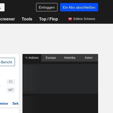
Einloggen
Ein Abo abschließen
creener
Tools
Top / Flop
Edition Schweiz
Indizes
Europa
Amerika
Asien
Bericht
CI
MT
rmine
Sektor
Derivate