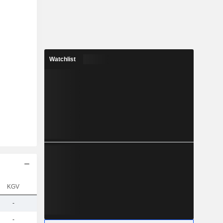
Watchlist
KGV
-
-