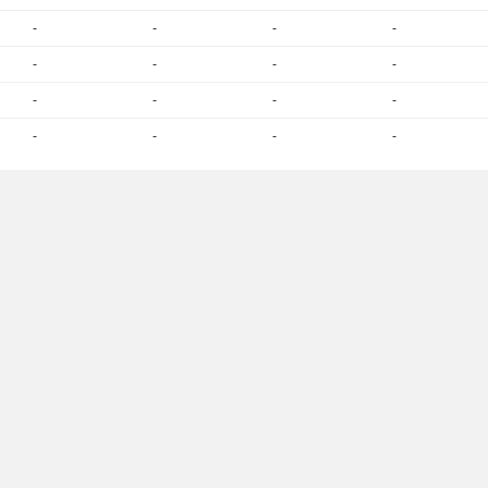
-
-
-
-
-
-
-
-
-
-
-
-
-
-
-
-