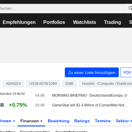
Empfehlungen
Portfolios
Watchlists
Trading
S
Zu einer Liste hinzufügen
PDF-
A0HGDX
US36467W1099
GME
Handel - Computer / Elektroni
börslich
13:46:02
04.08.
MORNING BRIEFING - Deutschland/Europa -2-
38
+0.75%
03.08.
GameStop will $1.4 Billion of Convertible Notes gegen Class-A-Aktien tauschen; Kurs fällt
ehmen
Finanzen
Bewertung
Ratings
Termine
Sektor