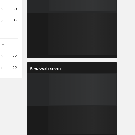
io.
39.3 Mio.
18.6 Mio.
13.8 Mio.
io.
342 Mio.
322 Mio.
240 Mio.
-
-
-
-
-
-
-
-
io.
22.2 Mio.
16.4 Mio.
26.7 Mio.
io.
22.2 Mio.
16.4 Mio.
26.7 Mio.
Kryptowährungen