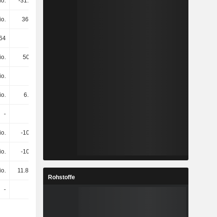
io.
-31.7 Mio.
-17.4 Mio.
285 Mio.
io.
366 Mio.
344 Mio.
539 Mio.
.64
48.85
4.3
-8.96
io.
500’000
5.5 Mio.
31.5 Mio.
io.
6 Mio.
2.2 Mio.
800’000
io.
6.5 Mio.
7.7 Mio.
32.3 Mio.
-
-
-
-70.1 Mio.
io.
-100’000
-1.8 Mio.
3.4 Mio.
io.
-100’000
-1.8 Mio.
-66.7 Mio.
io.
11.81 Mio.
91.81 Mio.
274 Mio.
Rohstoffe
-
-
-
-