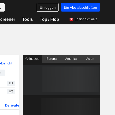
Einloggen
Ein Abo abschließen
creener
Tools
Top / Flop
Edition Schweiz
Indizes
Europa
Amerika
Asien
Bericht
k
DJ
MT
Derivate
ETFs