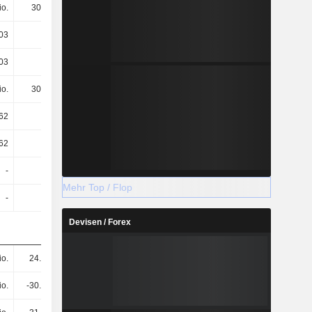
io.
305 Mio.
394 Mio.
448 Mio.
.03
0.02
0.33
0.77
.03
0.02
0.33
0.77
io.
305 Mio.
395 Mio.
549 Mio.
.62
0.04
0.23
0.61
.62
0.04
0.23
0.5
-
-
-
-
Mehr Top / Flop
-
-
-
-
Devisen / Forex
io.
24.5 Mio.
21.5 Mio.
299 Mio.
io.
-30.8 Mio.
-16.9 Mio.
285 Mio.